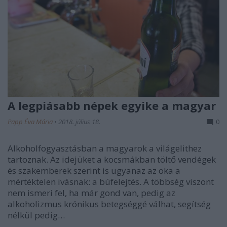
A legpiásabb népek egyike a magyar
Papp Éva Mária
•
2018. július 18.
0
Alkoholfogyasztásban a magyarok a világelithez
tartoznak. Az idejüket a kocsmákban töltő vendégek
és szakemberek szerint is ugyanaz az oka a
mértéktelen ivásnak: a búfelejtés. A többség viszont
nem ismeri fel, ha már gond van, pedig az
alkoholizmus krónikus betegséggé válhat, segítség
nélkül pedig…