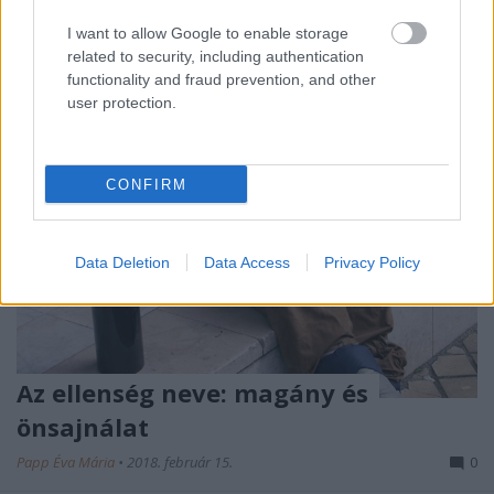
ellenük való…
I want to allow Google to enable storage
related to security, including authentication
functionality and fraud prevention, and other
user protection.
CONFIRM
Data Deletion
Data Access
Privacy Policy
Az ellenség neve: magány és
önsajnálat
Papp Éva Mária
•
2018. február 15.
0