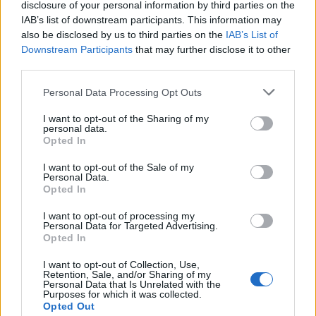
disclosure of your personal information by third parties on the
IAB’s list of downstream participants. This information may
also be disclosed by us to third parties on the
IAB’s List of
Függőség a családban – de mit tehet
Downstream Participants
that may further disclose it to other
third parties.
a gyerek?
Please note that this website/app uses one or more Google
Papp Éva Mária
Personal Data Processing Opt Outs
•
2018. március 18.
0
services and may gather and store information including but
not limited to your visit or usage behaviour. You may click to
I want to opt-out of the Sharing of my
A szenvedélybeteg szülők gyerekei sokszor ijesztően
personal data.
grant or deny consent to Google and its third-party tags to
Opted In
magukra maradnak a rendezetlen családi
use your data for below specified purposes in below Google
hátterükkel, és nem is biztos, hogy felismerik: ami
consent section.
I want to opt-out of the Sale of my
otthon zajlik, az nem normális. És sokszor azt sem
Personal Data.
Opted In
tudják, hogy kaphatnak segítséget. A társadalom
ma is tabuként kezeli a…
I want to opt-out of processing my
Personal Data for Targeted Advertising.
Opted In
I want to opt-out of Collection, Use,
Retention, Sale, and/or Sharing of my
Personal Data that Is Unrelated with the
Purposes for which it was collected.
Opted Out