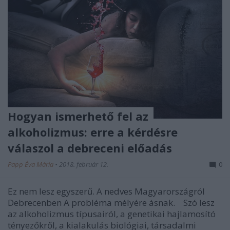
Hogyan ismerhető fel az
alkoholizmus: erre a kérdésre
válaszol a debreceni előadás
Papp Éva Mária
•
2018. február 12.
0
Ez nem lesz egyszerű. A nedves Magyarországról
Debrecenben A probléma mélyére ásnak. Szó lesz
az alkoholizmus típusairól, a genetikai hajlamosító
tényezőkről, a kialakulás biológiai, társadalmi