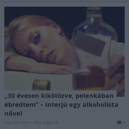
„30 évesen kikötözve, pelenkában
ébredtem” – interjú egy alkoholista
nővel
Papp Éva Mária
•
2018. május 26.
0