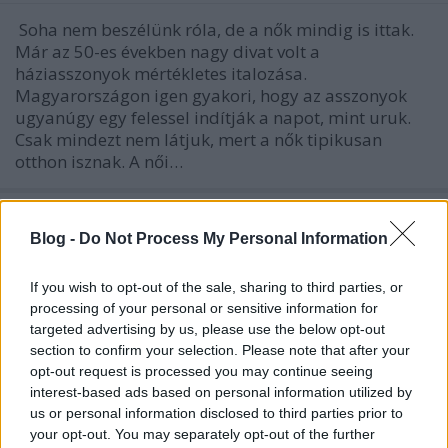
Soha nem beszélünk róla, de a nők mindig is ittak.
Már az 50-es években nagy divat volt a
háziasszonyok mértékletes italozása.
Magyarországon igen gyakori, hogy az asszonyok
ugyanúgy egy felessel indítják a napot, mint uruk.
Csak mindezt nem látjuk, mert a nők tipikusan
otthon isznak. A női…
Blog -
Do Not Process My Personal Information
If you wish to opt-out of the sale, sharing to third parties, or
processing of your personal or sensitive information for
targeted advertising by us, please use the below opt-out
section to confirm your selection. Please note that after your
opt-out request is processed you may continue seeing
interest-based ads based on personal information utilized by
us or personal information disclosed to third parties prior to
your opt-out. You may separately opt-out of the further