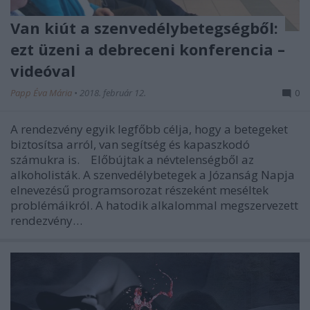
Van kiút a szenvedélybetegségből:
ezt üzeni a debreceni konferencia –
videóval
Papp Éva Mária
•
2018. február 12.
0
A rendezvény egyik legfőbb célja, hogy a betegeket
biztosítsa arról, van segítség és kapaszkodó
számukra is. Előbújtak a névtelenségből az
alkoholisták. A szenvedélybetegek a Józanság Napja
elnevezésű programsorozat részeként meséltek
problémáikról. A hatodik alkalommal megszervezett
rendezvény…