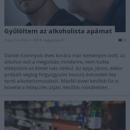
Gyűlöltem az alkoholista apámat
Papp Éva Mária
•
2018. augusztus 01.
0
Dániel tizennyolc éves korára már keményen ivott, az
alkohol volt a megoldás mindenre, nem tudta
elképzelni az életét ivás nélkül. Az apja, János, ekkor
próbált végleg felgyógyulni hosszú évtizedek óta
tartó alkoholizmusából. Másfél évvel később fia is
követte a felépülés útján, később mindketten…