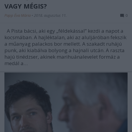
VAGY MÉGIS?
Papp Éva Mária
•
2018. augusztus 11.
0
A Pista bácsi, aki egy „féldekással” kezdi a napot a
kocsmában. A hajléktalan, aki az aluljáróban fekszik
a műanyag palackos bor mellett. A szakadt ruhájú
punk, aki kiabálva bolyong a hajnali utcán. A raszta
hajú tinédzser, akinek marihuánalevelet formáz a
medál a…