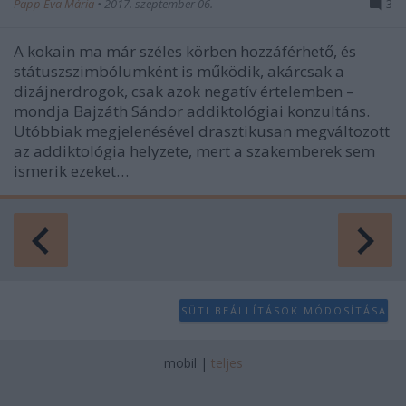
Papp Éva Mária
•
2017. szeptember 06.
3
A kokain ma már széles körben hozzáférhető, és
státuszszimbólumként is működik, akárcsak a
dizájnerdrogok, csak azok negatív értelemben –
mondja Bajzáth Sándor addiktológiai konzultáns.
Utóbbiak megjelenésével drasztikusan megváltozott
az addiktológia helyzete, mert a szakemberek sem
ismerik ezeket…
SÜTI BEÁLLÍTÁSOK MÓDOSÍTÁSA
mobil
|
teljes