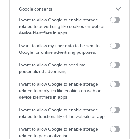
Google consents
I want to allow Google to enable storage
related to advertising like cookies on web or
device identifiers in apps.
I want to allow my user data to be sent to
Google for online advertising purposes.
Az alkoholt csak a drogok fényében
I want to allow Google to send me
látjuk
personalized advertising.
Papp Éva Mária
•
2018. március 10.
0
I want to allow Google to enable storage
related to analytics like cookies on web or
A kábítószerekről akartuk kérdezni, de ő az
device identifiers in apps.
alkoholfogyasztásról és a dohányzásról beszélt.
I want to allow Google to enable storage
Aztán persze a drogokról is. Szemelyácz János
related to functionality of the website or app.
pszichiáter, addiktológus és pszichoterapeuta, az
Indit Közalapítvány szakmai vezetője a legális
I want to allow Google to enable storage
szereket sokkal nagyobb problémának tartja, az
related to personalization.