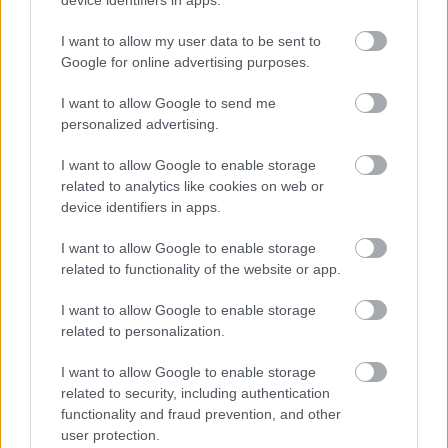
device identifiers in apps.
'Halott drogosból nem lesz talpra állt
I want to allow my user data to be sent to
szenvedélybeteg'
Google for online advertising purposes.
Papp Éva Mária
•
2011. szeptember 04.
0
I want to allow Google to send me
personalized advertising.
Felvinczi Katalin szerint nem írhatjuk elő az
embereknek az egészséget Irreális ambíciókat
I want to allow Google to enable storage
fogalmaz meg, s ezáltal borítékolja a kudarcot – ezt
related to analytics like cookies on web or
mondja az új drogstratégia tervezetéről Felvinczi
device identifiers in apps.
Katalin, a Nemzeti Drogmegelőzési Intézet – mai
nevén Nemzeti…
I want to allow Google to enable storage
related to functionality of the website or app.
Zacher szerint nem szorítja vissza a
I want to allow Google to enable storage
droghasználatot a Btk. módosítás
related to personalization.
Papp Éva Mária
•
2011. június 14.
0
I want to allow Google to enable storage
related to security, including authentication
Nem lehet büntetőjogi szigorításokkal érdemben
functionality and fraud prevention, and other
visszaszorítani a droghasználatot - mondta az
user protection.