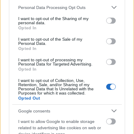
Papp Éva Mária
•
2011. október 01.
0
Please note that this website/app uses one or more Google
Personal Data Processing Opt Outs
services and may gather and store information including but
Pénteken történelmi döntést hozott a kanadai
not limited to your visit or usage behaviour. You may click to
I want to opt-out of the Sharing of my
Legfelsőbb Bíróság: megállapította, hogy
personal data.
grant or deny consent to Google and its third-party tags to
Opted In
alkotmányellenes lenne a vancouver-i ellenőrzött
use your data for below specified purposes in below Google
drogfogyasztói szoba (az Insite) bezárása és
consent section.
I want to opt-out of the Sale of my
kötelezte a kormányt, hogy adjon engedélyt annak
Personal Data.
további működésére. Mi is az…
Opted In
I want to opt-out of processing my
Szigorúan törvényes drogok
Personal Data for Targeted Advertising.
Opted In
Papp Éva Mária
•
2011. szeptember 29.
0
I want to opt-out of Collection, Use,
Retention, Sale, and/or Sharing of my
Personal Data that Is Unrelated with the
Rendkívüli felvétel a Nagykörútról - Kínos
Purposes for which it was collected.
helyzetben MagyarországEurópa drogdepójává
Opted Out
válhatunk, ha a parlament nem módosítja mielőbb a
büntető törvénykönyvet. A Biszku-film alkotói ezúttal
Google consents
a bódulatmarketing és a kábítószerezés új útjairól
I want to allow Google to enable storage
forgattak. A…
related to advertising like cookies on web or