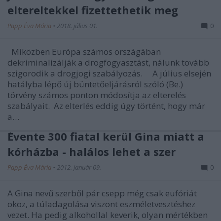
eltereltekkel fizettethetik meg
Papp Éva Mária
•
2018. július 01.
0
Miközben Európa számos országában
dekriminalizálják a drogfogyasztást, nálunk tovább
szigorodik a drogjogi szabályozás. A július elsején
hatályba lépő új büntetőeljárásról szóló (Be.)
törvény számos ponton módosítja az elterelés
szabályait. Az elterlés eddig úgy történt, hogy már
a…
Évente 300 fiatal kerül Gina miatt a
kórházba - halálos lehet a szer
Papp Éva Mária
•
2012. január 09.
0
A Gina nevű szerből pár csepp még csak eufóriát
okoz, a túladagolása viszont eszméletvesztéshez
vezet. Ha pedig alkohollal keverik, olyan mértékben