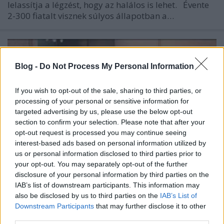
lelassítja a légzést, hogy az halálos is lehet. Évente
2-300 fiatalt visznek súlyos állapotban a…
Blog -
Do Not Process My Personal Information
If you wish to opt-out of the sale, sharing to third parties, or
processing of your personal or sensitive information for
targeted advertising by us, please use the below opt-out
section to confirm your selection. Please note that after your
opt-out request is processed you may continue seeing
interest-based ads based on personal information utilized by
us or personal information disclosed to third parties prior to
your opt-out. You may separately opt-out of the further
disclosure of your personal information by third parties on the
IAB’s list of downstream participants. This information may
Alkotmányellenes a belövőszoba
also be disclosed by us to third parties on the
IAB’s List of
bezárása
Downstream Participants
that may further disclose it to other
third parties.