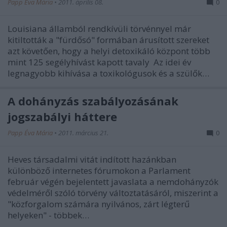
Papp Éva Mária
•
2011. április 08.
0
Louisiana államból rendkívüli törvénnyel már
kitiltották a "fürdősó" formában árusított szereket
azt követően, hogy a helyi detoxikáló központ több
mint 125 segélyhívást kapott tavaly Az idei év
legnagyobb kihívása a toxikológusok és a szülők…
A dohányzás szabályozásának
jogszabályi háttere
Papp Éva Mária
•
2011. március 21.
0
Heves társadalmi vitát indított hazánkban
különböző internetes fórumokon a Parlament
február végén bejelentett javaslata a nemdohányzók
védelméről szóló törvény változtatásáról, miszerint a
"közforgalom számára nyilvános, zárt légterű
helyeken" - többek…