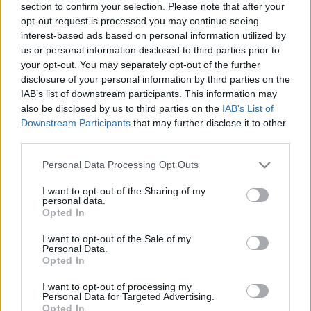
section to confirm your selection. Please note that after your
családi krízisek nyomában
opt-out request is processed you may continue seeing
Papp Éva Mária
•
2019. augusztus 04.
0
interest-based ads based on personal information utilized by
us or personal information disclosed to third parties prior to
your opt-out. You may separately opt-out of the further
Számos szakkifejezés létezik, melyeket nap mint nap
disclosure of your personal information by third parties on the
használunk, része közös szókincsünknek, mégsem
IAB’s list of downstream participants. This information may
teljesen egyértelmű, hogy mit is értünk rajtuk. Ilyen
also be disclosed by us to third parties on the
IAB’s List of
például a krízis fogalma. Mit is nevezünk
Downstream Participants
that may further disclose it to other
pszichológiai szempontból krízisnek? Melyek a
third parties.
leggyakoribb krízisek a családok életében? Honnan
lehet…
Please note that this website/app uses one or more Google
Personal Data Processing Opt Outs
services and may gather and store information including but
not limited to your visit or usage behaviour. You may click to
I want to opt-out of the Sharing of my
personal data.
grant or deny consent to Google and its third-party tags to
Opted In
use your data for below specified purposes in below Google
consent section.
I want to opt-out of the Sale of my
Personal Data.
Opted In
I want to opt-out of processing my
Personal Data for Targeted Advertising.
Opted In