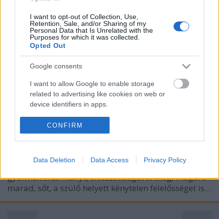
I want to opt-out of Collection, Use,
Retention, Sale, and/or Sharing of my
Personal Data that Is Unrelated with the
Purposes for which it was collected.
Opted Out
„A szüleim szülője voltam!” – A szülői
Google consents
szerepbe került gyerekek
I want to allow Google to enable storage
maradandó sérülései
related to advertising like cookies on web or
device identifiers in apps.
Papp Éva Mária
•
2016. november 14.
0
I want to allow my user data to be sent to
CONFIRM
Az utóbbi évtizedekben gyakori jelenség, hogy a
Google for online advertising purposes.
szülők valamilyen okból kifolyólag nem tudják a
megfelelő mértékben biztosítani a gondoskodást,
I want to allow Google to send me
Data Deletion
Data Access
Privacy Policy
personalized advertising.
figyelmet, törődést gyermekük számára. Így a
gyermek erős hiányt, elveszettséget él meg, magára
I want to allow Google to enable storage
marad, sőt, a szülő helyett kénytelen felelősséget is…
related to analytics like cookies on web or
device identifiers in apps.