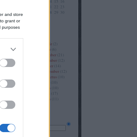
10
11
12
13
14
15
16
és az
17
18
19
20
21
22
23
tokat!
24
25
26
27
28
29
30
:
er and store
31
tnék
to grant or
<<
<
Archív
 az egyik
ed purposes
zére hová
Archívum
kit
.11.24.
2021 február
(
2
)
ol
2021 január
(
6
)
2020 december
(
21
)
van
2020 november
(
12
)
2020 október
(
14
)
n alvás
2020 szeptember
(
12
)
rontint
2020 augusztus
(
10
)
efy
2020 július
(
10
)
s
2020 június
(
10
)
gitett 5
2020 május
(
17
)
0.06.
2020 április
(
11
)
ami
Tovább
...
és az
tokat!
Keresés
tem!
maval
get
Néhány szó
 Hol van