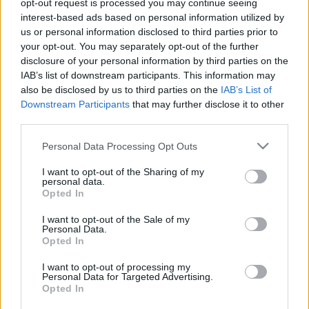
opt-out request is processed you may continue seeing
Magyarországon
interest-based ads based on personal information utilized by
us or personal information disclosed to third parties prior to
Papp Éva Mária
•
2016. december 09.
0
your opt-out. You may separately opt-out of the further
disclosure of your personal information by third parties on the
Két nővér és négy orvos végzi az összes HIV-fertőzött
IAB’s list of downstream participants. This information may
ellátását Magyarországon, a budapesti Szent László
also be disclosed by us to third parties on the
IAB’s List of
Kórházban. Eleinte csak hétfőn és szerdán fogadták
Downstream Participants
that may further disclose it to other
a pácienseket, de ma már kevés lenne a heti két nap.
third parties.
Több mint 1600 fertőzöttől kell rendszeresen vért
Please note that this website/app uses one or more Google
venni, a…
Personal Data Processing Opt Outs
services and may gather and store information including but
Drogprevenció az iskolákban:
not limited to your visit or usage behaviour. You may click to
I want to opt-out of the Sharing of my
personal data.
grant or deny consent to Google and its third-party tags to
szituációs játékok, sokkoló kisfilm és
Opted In
use your data for below specified purposes in below Google
kortárs segítők
consent section.
I want to opt-out of the Sale of my
Personal Data.
Papp Éva Mária
•
2011. április 12.
0
Opted In
I want to opt-out of processing my
Nemrég öngyújtógázt szívott és meghalt egy tizenkét
Personal Data for Targeted Advertising.
Opted In
éves fiú Budapesten. A szer olcsó és könnyen
beszerezhető – ezért is választják a fiatalok mind