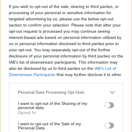
Papp Éva Mária
•
2018. március 03.
0
If you wish to opt-out of the sale, sharing to third parties, or
processing of your personal or sensitive information for
targeted advertising by us, please use the below opt-out
A hepatitis C felismerése A világon körülbelül 170
section to confirm your selection. Please note that after your
millió a hepatitis C vírussal fertőzött egyének száma.
opt-out request is processed you may continue seeing
Sokan azonban tünetmentesek, nem is tudnak arról,
interest-based ads based on personal information utilized by
hogy fertőzöttek és fertőzhetnek. Magyarországon
us or personal information disclosed to third parties prior to
65-70 ezerre becsülhető ez a szám, és - mivel ma
your opt-out. You may separately opt-out of the further
már a C vírus…
disclosure of your personal information by third parties on the
IAB’s list of downstream participants. This information may
also be disclosed by us to third parties on the
IAB’s List of
Downstream Participants
that may further disclose it to other
third parties.
Please note that this website/app uses one or more Google
Personal Data Processing Opt Outs
services and may gather and store information including but
not limited to your visit or usage behaviour. You may click to
I want to opt-out of the Sharing of my
personal data.
grant or deny consent to Google and its third-party tags to
Opted In
use your data for below specified purposes in below Google
consent section.
I want to opt-out of the Sale of my
Personal Data.