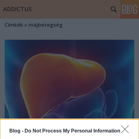
ADDICTUS
Címkék
»
májbetegség
Blog -
Do Not Process My Personal Information
A csendes gyilkos lábnyomai