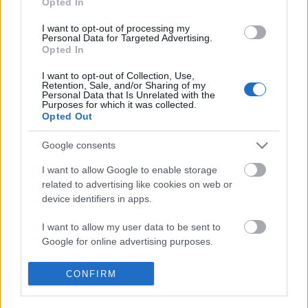
Opted In
I want to opt-out of processing my
Personal Data for Targeted Advertising.
Zsírmáj: az elhízás egyik kevésbé
Opted In
ismert következménye
I want to opt-out of Collection, Use,
Retention, Sale, and/or Sharing of my
Papp Éva Mária
•
2016. augusztus 07.
0
Personal Data that Is Unrelated with the
Purposes for which it was collected.
Opted Out
A máj betegsége nemcsak az alkoholizmushoz
köthető, hanem az elhízáshoz is. Ismerjük meg
Google consents
közelebbről ezt a fajta májbetegséget! Az elhízás
I want to allow Google to enable storage
növekvő gyakoriságának egyik következménye, hogy
related to advertising like cookies on web or
egyre többeknél jelentkezik az ún. metabolikus
device identifiers in apps.
szindróma, amely az elhízás és a mozgásszegény
életmód…
I want to allow my user data to be sent to
Google for online advertising purposes.
Az egyedül élőknél gyakoribb az
I want to allow Google to send me
CONFIRM
alkohol okozta megbetegedés
personalized advertising.
Papp Éva Mária
•
2011. október 06.
0