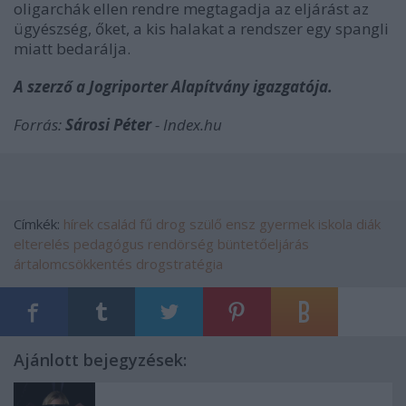
oligarchák ellen rendre megtagadja az eljárást az
ügyészség, őket, a kis halakat a rendszer egy spangli
miatt
bedarálja
.
A szerző a Jogriporter Alapítvány igazgatója.
Forrás:
Sárosi Péter
- Index.hu
Címkék:
hírek
család
fű
drog
szülő
ensz
gyermek
iskola
diák
elterelés
pedagógus
rendörség
büntetőeljárás
ártalomcsökkentés
drogstratégia
Ajánlott bejegyzések: