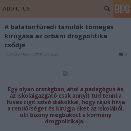
ADDICTUS
A balatonfüredi tanulók tömeges
kirúgása az orbáni drogpolitika
csődje
Papp Éva Mária
•
2018. június 20.
0
Egy olyan országban, ahol a pedagógus és
az iskolaigazgató csak annyit tud tenni a
füves cigit szívó diákokkal, hogy
rájuk hívja
a rendőrséget és kirúgja őket az iskolából
,
ott bizony megbukott a kormány
drogpolitikája.