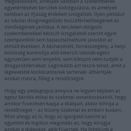
megvalósítani, amelyek valóban a szakemberek
egyetértésével kerültek kidolgozásra, és amelyek
valóban az ifjúság érdekeit szolgálták. Ilyen például
az iskolai drogmegelőzés hozzáférhetőségének és
minőségének javítása. A területen dolgozó
szakemberekkel készült vizsgálatok szerint egyik
szempontból sem tapasztalhattunk javulást az
elmúlt években. A kézivezérelt, forrásszegény, a helyi
közösség kontrollja alól kikerült iskolák egész
egyszerűen sem lenyelni, sem kiköpni nem tudják a
drogproblémákat. Leginkább azt teszik tehát, amit a
legkevésbé kockázatosnak tartanak: áthárítják
azokat másra, főleg a rendőrségre.
Hogy egy pedagógus annyira ne legyen képben az
egész kérdés etikai és szakmai vonatkozásairól, hogy
amikor füvezésen kapja a diákjait, akkor kihívja a
rendőrséget
−
az bizony szakmai és emberi kudarc.
Mint ahogy az is, hogy az igazgató szerint az
egyetlen és logikus megoldás az, hogy kirúgja
azokat a diákokat, akik füveztek. Ha hihetünk a