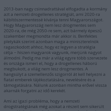
2013-ban nagy csinnadrattával elfogadta a kormány
azt a nemzeti drogellenes stratégiát, ami 2020-ra
kábítószermentessé kívánja tenni Magyarországot.
Hogy Magyarország nem lesz drogmentes sem
2020-ra, de még 2050-re sem, azt bármely épeszű
szakember megmondta már akkor is. Benfektes
pletykák szerint azonban maga a miniszterelnök
ragaszkodott ahhoz, hogy ez legyen a stratégia
célja − hiszen magyarok vagyunk, merjünk nagyot
álmodni. Pedig ma már a világ egyre több szervezete
és országa ismeri el, hogy a drogellenes háború
megbukott, a világ nem lesz drogmentes. A
hangsúlyt a szemellenzős szigorról át kell helyezni a
fiatal emberek tájékoztatására, nevelésére és a
támogatására. Nálunk azonban mintha erővel vissza
akarnák forgatni az idő kerekét.
Ami az igazi probléma, hogy a nemzeti
drogstratégiának még azokat a részeit sem sikerült