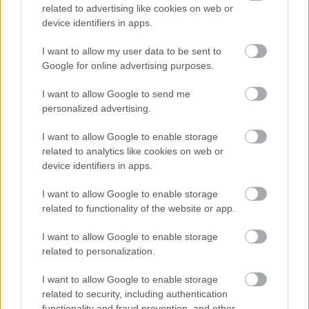
a drogmegelőzési program eltúlozta a drogok
related to advertising like cookies on web or
ártalmait, és tízből nyolc tanuló nem mert volna
device identifiers in apps.
beszélni a saját tapasztalatairól a foglalkozás során.
I want to allow my user data to be sent to
Az ENSZ idén a június 26-ki drogvilágnapot azzal a
Google for online advertising purposes.
szlogennel hirdette meg, hogy hallgassuk meg a
fiatalokat. Ezzel is azt üzeni, hogy a bizalmi légkör
I want to allow Google to send me
kialakítása, az interaktív, a tanulók élményeit
personalized advertising.
feldolgozó, a közösség belső normáit megváltoztató
I want to allow Google to enable storage
programok működőképesek. Úgy tűnik, ez az üzenet
related to analytics like cookies on web or
nagyon nem jutott el Magyarországra. Az ilyen
device identifiers in apps.
programok nálunk sajnos ritkák, mint a fehér holló,
és főleg az elitiskolákra jellemzők. A legtöbb
I want to allow Google to enable storage
középiskola azt hiszi, hogy letudja az egész
related to functionality of the website or app.
problémát annyival, hogy meghív egy rendőrt
előadni a drogozás veszélyeiről, majd ha valamelyik
I want to allow Google to enable storage
diák mégis füvet szív, akkor ráhívják a rendőrséget.
related to personalization.
Pedig tévhit, hogy a pedagógusnak feljelentési
kötelezettsége van. A rendőrségnek viszont, ha
I want to allow Google to enable storage
bűncselekmény gyanúját tapasztalja, nincs
related to security, including authentication
mérleglési joga, hivatalból büntetőeljárást kell
functionality and fraud prevention, and other