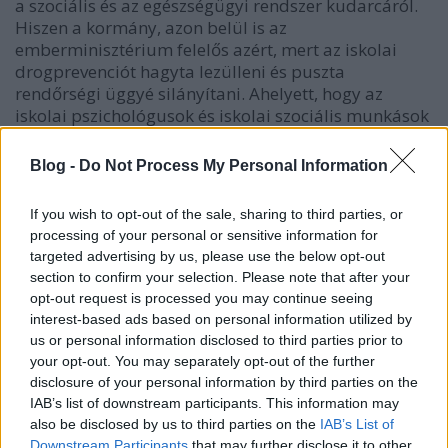
a szociális és az egészségügyi rendszer kudarcáról.
Hiszen a kormány, azon belül is az
emberminisztérium felelős azért, mert az iskolai
drogprevenciót hagyta lezülleni és puszta
rendőrségi üggyé silányítani. Ahelyett, hogy az
iskolai pszichológusok és iskolai szociális munkások
képzését fejlesztette volna és támogatta volna a civil
szakemberek programjait, rendőröket vezényelt az
Blog -
Do Not Process My Personal Information
iskolákba. Hiába figyelmeztett a szakma már akkor
is arra, hogy egy gyorstalpalót elvégzett rendőr nem
If you wish to opt-out of the sale, sharing to third parties, or
képes ugyanolyan színvonalon és bizalmi légkörben
processing of your personal or sensitive information for
végezni ezt a tevékenységet, mint az erre képzet
targeted advertising by us, please use the below opt-out
külső szakemberek.
section to confirm your selection. Please note that after your
opt-out request is processed you may continue seeing
Ráadásul miközben a kormány az
interest-based ads based on personal information utilized by
egészségfejlesztési programok számára bonyolult,
us or personal information disclosed to third parties prior to
bürokratikus szakmai ajánlási rendszert tett
your opt-out. You may separately opt-out of the further
kötelezővé, szemet hunyt afelett, hogy rendőrök
disclosure of your personal information by third parties on the
tartsanak drogmegelőzést az iskolákban mindenféle
IAB’s list of downstream participants. This information may
szakmai ajánlás nélkül. Nem csoda, hogy az iskolák
also be disclosed by us to third parties on the
IAB’s List of
az elmúlt években azt tanulhatták meg, hogy a
Downstream Participants
that may further disclose it to other