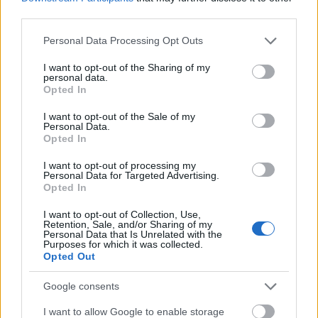
drogügy
−
rendőrségi ügy. Ráadásul a zavarosban
third parties.
halászó kóklerek
−
így a Szcientológia Egyház
Please note that this website/app uses one or more Google
Personal Data Processing Opt Outs
is
−
megjelennek az iskolákban, hogy drogprevenció
services and may gather and store information including but
címén beszervező munkát folytassanak.
not limited to your visit or usage behaviour. You may click to
I want to opt-out of the Sharing of my
personal data.
grant or deny consent to Google and its third-party tags to
Nemrég több mint 1100 középiskolás és
Opted In
use your data for below specified purposes in below Google
középiskolát frissen végzett fiatal töltötte ki azt az
consent section.
I want to opt-out of the Sale of my
online kérdőívet, amelyben arról kérdeztük őket,
Personal Data.
milyen tartalmú iskolai drogmegelőzésen vettek
Opted In
részt. Az eredmények kiábrándítóak. A diákok több
mint fele vett részt olyan programon, amit rendőr
I want to opt-out of processing my
Personal Data for Targeted Advertising.
tartott, és csupán kisebbsége olyanon, amit külső
Opted In
szakember. Ráadásul a drogmegelőzési programok
nagy része még mindig arra az elavult szemléletre
I want to opt-out of Collection, Use,
Retention, Sale, and/or Sharing of my
épül, hogy a fiatalokat a drogfogyasztás ártalmait
Personal Data that Is Unrelated with the
eltúlzó előadásokkal, filmvetítésekkel próbálják meg
Purposes for which it was collected.
Opted Out
elrettenteni, és beléjük sulykolják, hogy ez egy
büntetendő cselekmény. Ez a módszer a
Google consents
szakirodalom szerint bumeráng-hatással jár. A
felmérés szerint a diákok többsége úgy érezte, hogy
I want to allow Google to enable storage