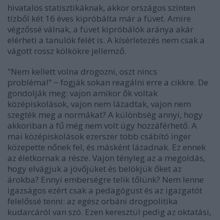
hivatalos statisztikáknak, akkor országos szinten
tízből két 16 éves kipróbálta már a füvet. Amire
végzőssé válnak, a füvet kipróbálók aránya akár
elérheti a tanulók felét is. A kísérletezés nem csak a
vágott rossz kölkökre jellemző.
"Nem kellett volna drogozni, oszt nincs
probléma!"
−
fogják sokan reagálni erre a cikkre. De
gondolják meg: vajon amikor ők voltak
középiskolások, vajon nem lázadtak, vajon nem
szegték meg a normákat? A különbség annyi, hogy
akkoriban a fű még nem volt úgy hozzáférhető. A
mai középiskolások ezerszer több csábító inger
közepette nőnek fel, és másként lázadnak. Ez ennek
az életkornak a része. Vajon tényleg az a megoldás,
hogy elvágjuk a jövőjüket és belökjük őket az
árokba? Ennyi emberségre telik tőlünk? Nem lenne
igazságos ezért csak a pedagógust és az igazgatót
felelőssé tenni: az egész orbáni drogpolitika
kudarcáról van szó. Ezen keresztül pedig az oktatási,