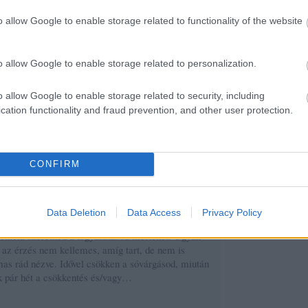
o allow Google to enable storage related to functionality of the website
Tetszik
0
o allow Google to enable storage related to personalization.
tovább »
o allow Google to enable storage related to security, including
cation functionality and fraud prevention, and other user protection.
CONFIRM
 a sóvárgással
kozás, sóvárgás az anyag után? Természetes
Data Deletion
Data Access
Privacy Policy
ió, főleg akkor, amikor abba akarod hagyni vagy
enteni szeretnéd a fogyasztásod mértékét. Ugyan
az érzés nem kellemes, amíg tart, de nem is
mas rád nézve. Idővel csökken a sóvárgásod, miután
ik pár hét a csökkentés és/vagy…