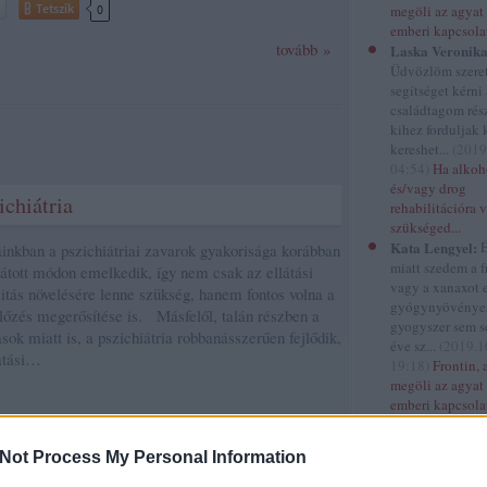
Tetszik
0
megöli az agyat 
emberi kapcsola
tovább »
Laska Veronika
Üdvözlöm szere
segítséget kérni
családtagom rés
kihez forduljak 
kereshet...
(
2019
04:54
)
Ha alkoh
és/vagy drog
ichiátria
rehabilitációra 
szükséged...
Kata Lengyel:
É
inkban a pszichiátriai zavarok gyakorisága korábban
miatt szedem a f
átott módon emelkedik, így nem csak az ellátási
vagy a xanaxot 
itás növelésére lenne szükség, hanem fontos volna a
gyógynyövénye
őzés megerősítése is. Másfelől, talán részben a
gyogyszer sem se
ások miatt is, a pszichiátria robbanásszerűen fejlődik,
éve sz...
(
2019.1
atási…
19:18
)
Frontin, 
megöli az agyat 
emberi kapcsola
gizhas:
Tisztele
Alkohol proble
Not Process My Personal Information
kuzdok, segitse
szeretnek kerni!