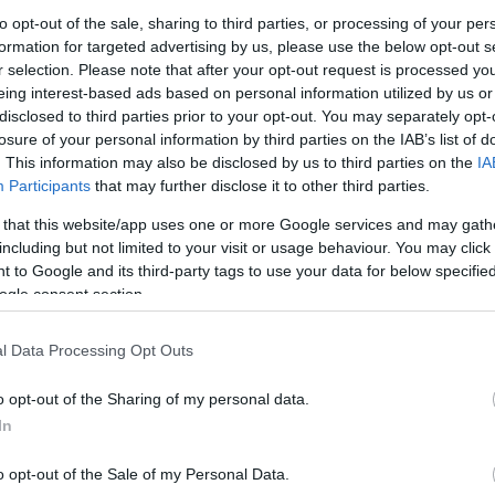
ez a hely? Elerhe
Tetszik
0
to opt-out of the sale, sharing to third parties, or processing of your per
(
2019.03.21. 13
formation for targeted advertising by us, please use the below opt-out s
alkohol és/vagy
tovább »
r selection. Please note that after your opt-out request is processed y
rehabilitációra 
eing interest-based ads based on personal information utilized by us or
szükséged...
Szily Lóránd:
S
disclosed to third parties prior to your opt-out. You may separately opt-
segitseket szere
losure of your personal information by third parties on the IAB’s list of
magamn. Alkoh
. This information may also be disclosed by us to third parties on the
IA
problema.
Participants
that may further disclose it to other third parties.
+36202944185
tegek nagy része nem kap megfelelő
szili.lorand@gm
 that this website/app uses one or more Google services and may gath
(
2019.02.11. 08
including but not limited to your visit or usage behaviour. You may click 
alkohol és/vagy
 to Google and its third-party tags to use your data for below specifi
rehabilitációra 
 szerint a súlyos depresszióban szenvedő európai
ogle consent section.
szükséged...
ek 75 százaléka nem részesül megfelelő kezelésben
Utolsó 20
 ellenére, hogy a depresszió a második
l Data Processing Opt Outs
lentősebb oka a munkaképtelenségnek, illetve
ségkárosodásnak és öngyilkosságoknak a régióban.
o opt-out of the Sharing of my personal data.
ában a depressziós zavarokban…
In
o opt-out of the Sale of my Personal Data.