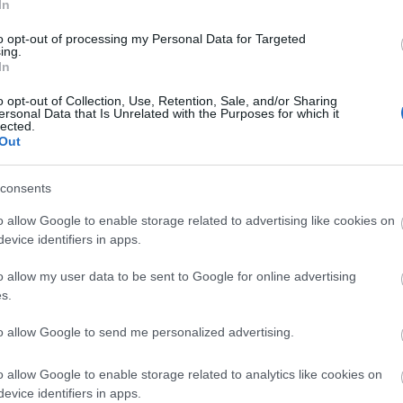
In
to opt-out of processing my Personal Data for Targeted
Tetszik
0
ing.
In
tovább »
o opt-out of Collection, Use, Retention, Sale, and/or Sharing
ersonal Data that Is Unrelated with the Purposes for which it
lected.
Out
consents
o allow Google to enable storage related to advertising like cookies on
k
evice identifiers in apps.
ányzásról való leszokással kapcsolatban dr. Potecz
o allow my user data to be sent to Google for online advertising
yi tüdőgyógyászt kérdeztük. Honnan ered a
s.
yzás? A dohányzás őshazája Közép-Amerika, itt
z ősi indiánok, mayák és aztékok templomainak
to allow Google to send me personalized advertising.
rmű maradványain is láthatjuk a pipázás
artásának mozzanatait. A Újvilág…
o allow Google to enable storage related to analytics like cookies on
evice identifiers in apps.