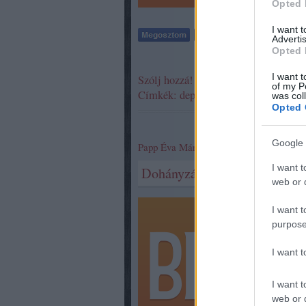
Opted 
I want 
Advertis
Opted 
I want t
Szólj hozzá!
of my P
Címkék:
depresszió
who
was col
Opted 
Google 
Papp Éva Mária
2017.04.14. 12:29
I want t
Dohányzás: tények és tévhite
web or d
A doh
I want t
Györg
purpose
dohán
már a
I want 
dombo
szert
I want t
web or d