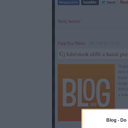
Szólj hozzá!
Papp Éva Mária
2017.04.14. 13:12
Új kihívások előtt a hazai psz
Napja
nem l
kapac
megel
kihív
a kut
Blog -
Do 