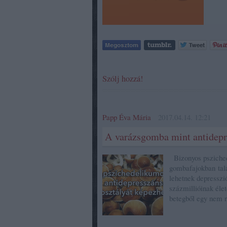
Szólj hozzá!
Papp Éva Mária
2017.04.14. 12:21
A varázsgomba mint antidepr
Bizonyos psziched
gombafajokban talá
lehetnek depresszi
százmillióinak éle
betegből egy nem 