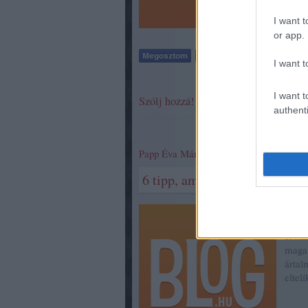
I want t
or app.
I want t
I want t
Szólj hozzá!
authenti
Papp Éva Mária
2017.04.14. 12:25
6 tipp, ami segít megbirkózni
Vágya
reakc
csökk
maga 
ártal
eltel