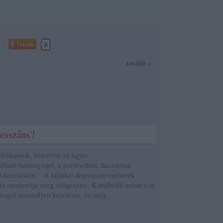
Tetszik
0
tovább »
esszáns?
elikumok, beleértve az egyes
lható hatóanyagot, a pszilocibint, hasznosak
ó kezelésére. A klinikai depresszió emberek
tét nyomorítja meg világszerte. Körülbelül minden öt
reagál semmilyen kezelésre, és még…