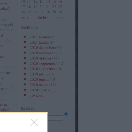
10
11
12
13
14
15
16
és az
17
18
19
20
21
22
23
tokat!
24
25
26
27
28
29
30
:
<<
<
Archív
>
>>
tnék
 az egyik
Archívum
zére hová
kit
2021 február
(
2
)
.11.24.
2021 január
(
6
)
ol
2020 december
(
21
)
2020 november
(
12
)
van
2020 október
(
14
)
2020 szeptember
(
12
)
n alvás
2020 augusztus
(
10
)
rontint
2020 július
(
10
)
efy
2020 június
(
10
)
s
2020 május
(
17
)
gitett 5
2020 április
(
11
)
0.06.
Tovább
...
ami
és az
Keresés
tokat!
tem!
maval
Néhány szó
get
Összes szó
 Hol van