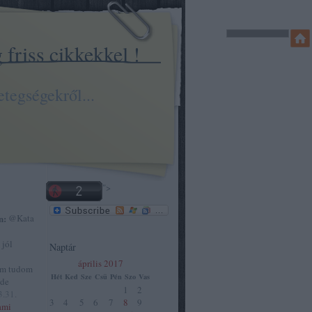
friss cikkekkel !
tegségekről...
">
n:
@Kata
 jól
Naptár
április 2017
em tudom
Hét
Ked
Sze
Csü
Pén
Szo
Vas
 de
1
2
3.31.
3
4
5
6
7
8
9
ami