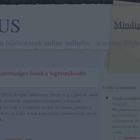
US
Mindig 
hálózatának online műhelye - a szenvedélybe
arországra érnek a legbrutálisabb
Utolsó kommentek
250 új dizájner kábítószer jelent meg a piacon, amik
Csodaországba
ón elérhetők, miközben félelmetes a hatásuk.
Lengyel:
 becézik a szakértők azokat az éveket, amikor a
Meglepetésemre
in és az LSD voltak a veszélyes kábítószerek. Azok
helyettesithető
ak…
valerianaval. N
mennyit szedsz,
csökk...
(
2020.0
21:52
)
Frontin, 