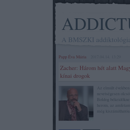
ADDICT
A BMSZKI addiktológiai 
Papp Éva Mária
2017.04.14. 13:29
Zacher: Három hét alatt Magy
kínai drogok
Az elmúlt években 
nevetségesen olcs
Boldog békeidőknek
heroin, az amfetam
még kiszámítható