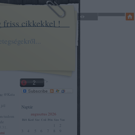
friss cikkekkel !
tegségekről...
">
n:
@Kata
 jól
Naptár
augusztus 2026
em tudom
Hét
Ked
Sze
Csü
Pén
Szo
Vas
 de
1
2
3.31.
3
4
5
6
7
8
9
ami