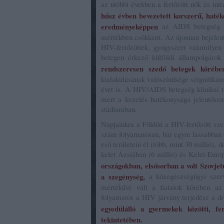
az utóbbi években a fertőzött nők és int
húsz évben bevezetett korszerű, haték
eredményeképpen
az AIDS betegség in
mértékben csökkent. Az újonnan bejelen
HIV-fertőzöttek, gyógyszert valamilye
betegen érkező külföldi állampolgárok
rendszeresen szedő betegek körébe
kialakulásának valószínűsége szignifikán
évet is. A HIV/AIDS betegség klinikai t
mert a kezelés hatékonysága jelentősen 
stádiumban.
Napjainkra a Földön a HIV-fertőzött sz
szám folyamatosan, bár egyre lassabban 
eső területein él (több, mint 30 millió),
kelet Ázsiában (6 millió) és Kelet-Európ
országokban, elsősorban a volt Szovjetu
a szegénység,
a közegészségügyi szerve
mértékűvé vált a fiatalok körében az
folyamatos a HIV járvány terjedése a dro
egyedülálló a gyermekek közötti, fer
tekintetében.