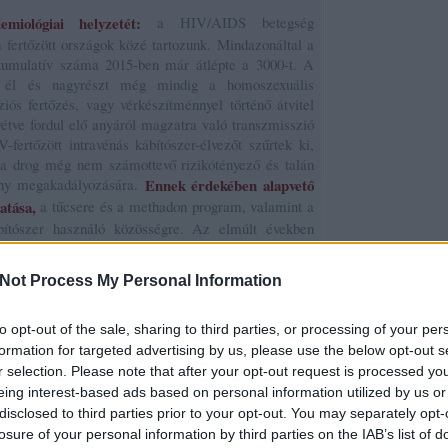
iológiai helyzetét:
a HIV/AIDS betegség
 fertőzött országok közé tartozunk. Mindazonáltal a
 kumulatív száma 2015-ben már átlépte a 3000-t. A
n él és nagyrészt még mindig a homoszexuális
ziós fertőzés, vagy vérkészítménnyel történő átvitel
étve fordul elő anyáról magzatra való transzmisszió
fertőzött intravénás kábítószer-élvezőt szűrtek ki,
a drog még nem számottevő rizikótényező és talán
ány megakadályozására.
Ennek érdekében alapvető
atása,
a tűcsere és a methadon program, valamint a
ábítószer használó közösségre. Az elmúlt években
droghasználat és a prostitúció terjedése, valamint az
ek számának növekedése együttesen hozzájárulnak a
Not Process My Personal Information
 megelőző munkát mindenképpen ki kell terjeszteni a
to opt-out of the sale, sharing to third parties, or processing of your per
 pontossággal, mindennap lehetőleg ugyanabban az
formation for targeted advertising by us, please use the below opt-out s
l szedni, már néhány dózis elhagyása gyógyszer-
r selection. Please note that after your opt-out request is processed y
zethet. Egyeseknél súlyos gyógyszer-mellékhatások
eing interest-based ads based on personal information utilized by us or
 megfelelően az alkalmazott szerekre (pl. primer
disclosed to third parties prior to your opt-out. You may separately opt-
zavar esetén).
losure of your personal information by third parties on the IAB’s list of