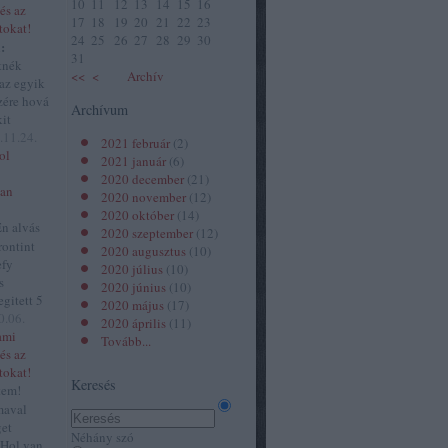
10
11
12
13
14
15
16
és az
17
18
19
20
21
22
23
tokat!
24
25
26
27
28
29
30
:
31
tnék
<<
<
Archív
 az egyik
zére hová
Archívum
kit
.11.24.
2021 február
(
2
)
ol
2021 január
(
6
)
2020 december
(
21
)
van
2020 november
(
12
)
2020 október
(
14
)
n alvás
2020 szeptember
(
12
)
rontint
2020 augusztus
(
10
)
efy
2020 július
(
10
)
s
2020 június
(
10
)
gitett 5
2020 május
(
17
)
0.06.
2020 április
(
11
)
ami
Tovább
...
és az
tokat!
Keresés
tem!
maval
get
Néhány szó
 Hol van