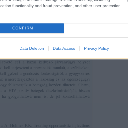
 1400 HIV/AIDS-es beteg vírusellenes kezelésére
cation functionality and fraud prevention, and other user protection.
san emelkedik, 2014-ben ez a szám már 1500 millió
n az Országos Egészségbiztosítási Pénztár finanszíroz,
 fizetni. Ezzel szemben a kórházban és a táppénzen
gyógyítására és a fenntartó kezelésre fordított összeg
CONFIRM
artó kezelés ára akár havi félmillió forint is lehet)
iztosító számára a drága vírusellenes terápia
családjuk, barátaik, ismerőseik körébe, dolgozhatnak
k epidemiológiai vonatkozása is van, hiszen a
Data Deletion
Data Access
Privacy Policy
tvitel valószínűsége minimális.
apvető cél a hazai kedvező járványügyi helyzet
 ki kell terjeszteni a prevenciós munkát, a szűréseket,
ell győzni a gondozás fontosságáról, a gyógyszeres
az ismeretterjesztés a lakosság és az egészségügyi
gy felismerjük a betegség kezdeti tüneteit, illetve,
s a HIV-pozitív betegek diszkriminációját, hiszen
ha gyógyíthatóvá nem is, de jól kontrollálhatóvá
 A, Holmes KK: Treating opportunistic injfections