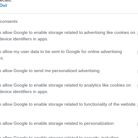
orai és késői mellékhatással rendelkező gyógyszerek
Out
tegséget egy jól kontrollálható, krónikus állapottá
sára korábban gyógyíthatatlan opportunista fertőzések
consents
halopathia, microsporidiosis, cryptosporidiosis)
ás is előfordult. Jó hír, hogy az utóbbi években 5-6
o allow Google to enable storage related to advertising like cookies on
ik olyan HIV-pozitív édesanyáktól, akik HAART
evice identifiers in apps.
n bizonyos daganatok
(Kaposi sarcoma, egyes non-
o allow my user data to be sent to Google for online advertising
assulhat,
vagy megállhat és a HAART és a
s.
zásakor teljes regresszió is kialakulhat. Az AIDS
kemoprofilaxis (Pneumocystis jiroveci pneumonia,
to allow Google to send me personalized advertising.
lózis ellenes fenntartó kezelés) az anti-retroviralis
-szám 200/mm
3
fölé emelkedésével párhuzamosan
o allow Google to enable storage related to analytics like cookies on
evice identifiers in apps.
inte csak azoknál fordul elő, akik nem tudtak
zerük folyamatos károsodása miatt jelentkezik
o allow Google to enable storage related to functionality of the website
, akiknél a gyógyszeres kezelés különböző okokból
len gyógyszer kombináció, primer rezisztencia) nem
rezisztencia (eleve rezisztens vírussal történik meg
o allow Google to enable storage related to personalization.
latti.
o allow Google to enable storage related to security, including