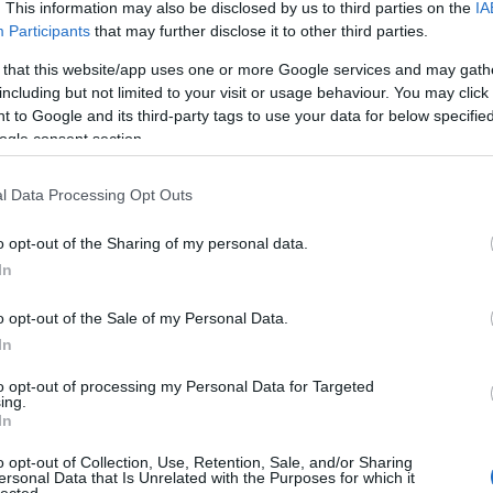
meg, a gyógyszereket a pácienseknek mai tudásunk
. This information may also be disclosed by us to third parties on the
IA
újabb protokollok szerint anti-retrovirális gyógyszer
Participants
that may further disclose it to other third parties.
tnek ajánlott szednie, függetlenül a betegség
érben a vírusmennyiség a kimutathatósági szint alá
 that this website/app uses one or more Google services and may gath
láris immunrendszer a lehető legnagyobb mértékben
including but not limited to your visit or usage behaviour. You may click 
500/mm
3
fölé). A kezelés megszakítása a vírusok
 to Google and its third-party tags to use your data for below specifi
 csökkenéséhez, végső soron az AIDS kialukálásához
ogle consent section.
 a fejlett országokhoz hasonlóan, hazánkban is az
l Data Processing Opt Outs
1996 óta folyamatosan csökkent (1996-ban 46, 2001-
unk), majd újra emelkedett (2014-ben már 51 esetet
o opt-out of the Sharing of my personal data.
DS okozta halálozásról is, 1994-ben még 34, 2010-
In
IV/AIDS betegség következtében. Az opportunista
zakaszában jelentkező, illetve az AIDS stádiumot
o opt-out of the Sale of my Personal Data.
 az opportunista infekciók nagy része gyógyítható,
lozásért.
A gyógyszeres kezelés következtében a
In
kciók és tumorok előfordulása 2000-re 3-5 eset/100
to opt-out of processing my Personal Data for Targeted
eset/100 betegévről. A kísérő fertőzések száma is
ing.
mennyiség 20/mm
3
alatti, illetve a CD4+ limfocitaszám
In
rhet hatékony, korszerű, kombinált anti-retrovirális
szer mellékhatás ellenére is alapjaiban változtatta
o opt-out of Collection, Use, Retention, Sale, and/or Sharing
ersonal Data that Is Unrelated with the Purposes for which it
értékben javította az életkilátásokat. Az elmúlt tíz
lected.