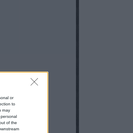
sonal or
ection to
ou may
 personal
out of the
 downstream