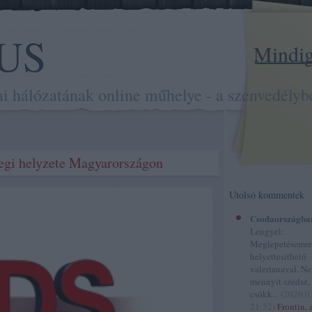
US
Mindig 
hálózatának online műhelye - a szenvedélybe
egi helyzete Magyarországon
Utolsó kommentek
Csodaországba
Lengyel:
Meglepetésemre
helyettesithető
valerianaval. N
mennyit szedsz,
csökk...
(
2020.0
21:52
)
Frontin, 