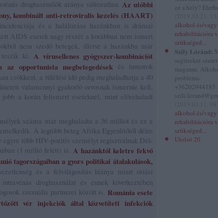
ravénás droghasználók aránya változatlan.
Az utóbbi
ez a hely? Elerhe
ony, kombinált anti-retroviralis kezelés (HAART)
(
2019.03.21. 13
cidenciája és a halálozása hazánkban is drámai
alkohol és/vagy
rehabilitációra 
tett AIDS esetek nagy részét a korábban nem ismert
szükséged...
n okból nem szedő betegek, illetve a hazánkba már
Szily Lóránd:
S
 teszik ki.
A vírusellenes gyógyszer-kombinációt
segitseket szere
n az opportunista megbetegedések
és tumorok
magamn. Alkoh
san csökkent, a túlélési idő pedig meghaladhatja a 40
problema.
üneteit valamennyi gyakorló orvosnak ismernie kell,
+36202944185
szili.lorand@gm
jobb a korán felismert eseteknél, mint előrehaladt
(
2019.02.11. 08
alkohol és/vagy
emélyek száma már meghaladta a 36 milliót és ez a
rehabilitációra 
emelkedik. A legtöbb beteg Afrika Egyenlítőtől délre
szükséged...
Utolsó 20
 de egyre több HIV-pozitív személyt regisztrálnak Dél-
ában (1 millió felett) is.
A hazánktól keletre fekvő
nió tagországaiban a gyors politikai átalakulások,
zetlenség és a felvilágosítás hiánya miatt óriási
 intravénás droghasználat és ennek következtében
gosok szexuális partnerei között is.
Románia esete
tőzött vér injekciók által közvetített infekciók