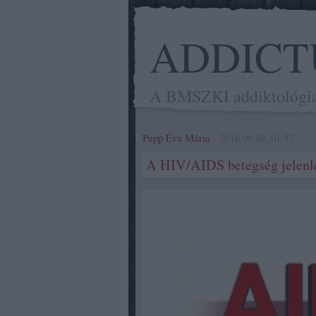
ADDICT
A BMSZKI addiktológiai 
Papp Éva Mária
2016.08.08. 01:37
A HIV/AIDS betegség jelenl