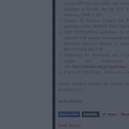
among HIV-infected adults and ado
Institutes of Health, and the HIV M
America, 2004, 1-135.
Centers for Disease Control and Pr
guidelines 2006. MMWR 2006.55(no 
2002 USPHS/IDSA guidelines for the 
infected with human immunodeficien
Infectious Diseases Society of A
Jun 14.51(RR-08),1-46
Guidelines for Prevention and Trea
Adults and Adolescen
198.
http://aidsinfo.nih.gov/guidelines
EACS GUIDELINES, Version 8.0, Oct
(forrás: Medical Tribune)
Dr. Szlávik Já
Rendelőintézet
medicalonline
Szólj hozzá!