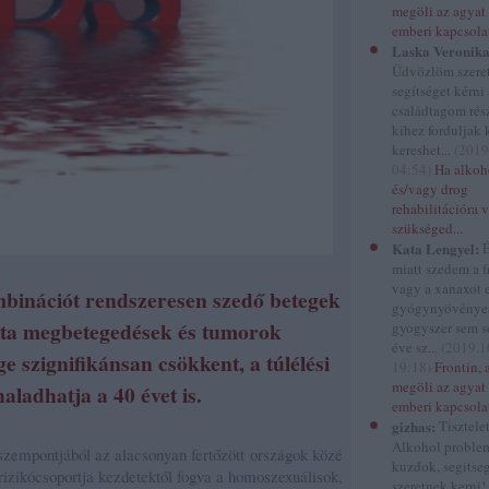
megöli az agyat 
emberi kapcsola
Laska Veronika
Üdvözlöm szere
segítséget kérni
családtagom rés
kihez forduljak 
kereshet...
(
2019
04:54
)
Ha alkoh
és/vagy drog
rehabilitációra 
szükséged...
Kata Lengyel:
É
miatt szedem a f
vagy a xanaxot 
mbinációt rendszeresen szedő betegek
gyógynyövénye
sta megbetegedések és tumorok
gyogyszer sem se
éve sz...
(
2019.1
e szignifikánsan csökkent, a túlélési
19:18
)
Frontin, 
megöli az agyat 
aladhatja a 40 évet is.
emberi kapcsola
gizhas:
Tisztele
Alkohol proble
empontjából az alacsonyan fertőzött országok közé
kuzdok, segitse
 rizikócsoportja kezdetektől fogva a homoszexuálisok,
szeretnek kerni!