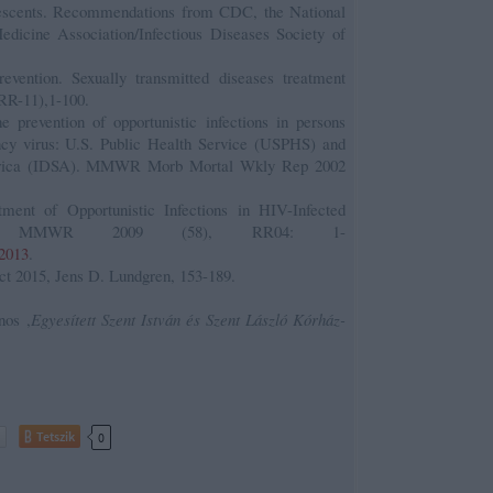
lescents. Recommendations from CDC, the National
edicine Association/Infectious Diseases Society of
evention. Sexually transmitted diseases treatment
RR-11),1-100.
prevention of opportunistic infections in persons
cy virus: U.S. Public Health Service (USPHS) and
merica (IDSA). MMWR Morb Mortal Wkly Rep 2002
tment of Opportunistic Infections in HIV-Infected
ts. MMWR 2009 (58), RR04: 1-
 2013
.
 2015, Jens D. Lundgren, 153-189.
nos ,
Egyesített Szent István és Szent László Kórház-
Tetszik
0