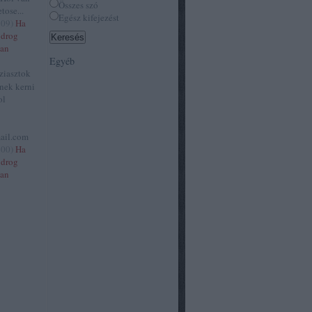
Összes szó
tose...
Egész kifejezést
:09
)
Ha
 drog
van
Egyéb
ziasztok
tnek kerni
ol
ail.com
:00
)
Ha
 drog
van