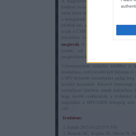
A magyarországi, jelenleg több, mint
authenti
fordított összeg évről évre folyamato
forint felett volt, melyet teljes egészébe
a betegeknek mindössze dobozdíjat kell
eltöltött idő, az opportunista fertőzések 
(csak a CMV okozta retinitis elleni fennt
jelentősen csökken,
így a társadalomb
megtérül.
A fertőzöttek visszatérhetnek 
tovább, sőt a gyógyszeres kezelésne
megfelelően kezelt személyeknél a vírusá
Valamennyiünk számára továbbra is al
fenntartása, ezért tovább kell folytatni és
a HIV-fertőzött személyeket pedig meg k
kezelés hasznáról. Kiemelt fontosságú 
személyzet körében, annak érdekében, ho
hogy tovább csökkentsük a tévhiteket é
napjainkra a HIV/AIDS betegség már, 
vált.
Irodalom:
Epinfo 2015;47(22):571-576.
Benson AC, Kaplan JE, Masur H, Pau