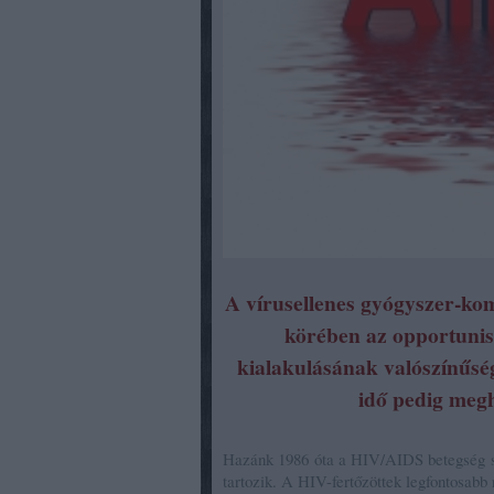
A vírusellenes gyógyszer-ko
körében az opportuni
kialakulásának valószínűség
idő pedig megh
Hazánk 1986 óta a HIV/AIDS betegség sz
tartozik. A HIV-fertőzöttek legfontosabb