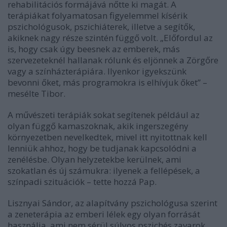
rehabilitációs formájává nőtte ki magát. A
terápiákat folyamatosan figyelemmel kísérik
pszichológusok, pszichiáterek, illetve a segítők,
akiknek nagy része szintén függő volt. „Előfordul az
is, hogy csak úgy beesnek az emberek, más
szervezeteknél hallanak rólunk és eljönnek a Zörgőre
vagy a színházterápiára. Ilyenkor igyekszünk
bevonni őket, más programokra is elhívjuk őket” –
mesélte Tibor.
A művészeti terápiák sokat segítenek például az
olyan függő kamaszoknak, akik ingerszegény
környezetben nevelkedtek, mivel itt nyitottnak kell
lenniük ahhoz, hogy be tudjanak kapcsolódni a
zenélésbe. Olyan helyzetekbe kerülnek, ami
szokatlan és új számukra: ilyenek a fellépések, a
színpadi szituációk – tette hozzá Pap.
Lisznyai Sándor, az alapítvány pszichológusa szerint
a zeneterápia az emberi lélek egy olyan forrását
használja, ami nem sérül súlyos pszichés zavarok,