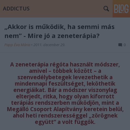
ADDICTUS
„Akkor is működik, ha semmi más
nem” - Mire jó a zeneterápia?
Papp Éva Mária
•
2011. december 29.
0
A zeneterápia régóta használt módszer,
amivel – többek között – a
szenvedélybetegek levezethetik a
mindennapi feszültséget, leköthetik
energiáikat. Bár a módszer viszonylag
elterjedt, ritka, hogy olyan kiforrott
terápiás rendszerben működjön, mint a
Megálló Csoport Alapítvány keretein belül,
ahol heti rendszerességgel „zörögnek
együtt” a volt függők.