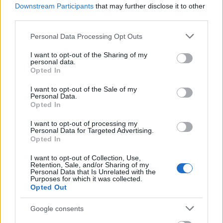
Downstream Participants
that may further disclose it to other
third parties.
„Ópium hozz álmokat” – énekli
Péterfy Bori egyik
ismert számában
. Nem véletlen a
Please note that this website/app uses one or more Google
Personal Data Processing Opt Outs
csoport dalválasztása. A zenélésben mindig változó
services and may gather and store information including but
létszámú csapat vesz részt és többféleképpen
not limited to your visit or usage behaviour. You may click to
I want to opt-out of the Sharing of my
personal data.
zajlanak a foglalkozások. Tibor szerint az a legjobb,
grant or deny consent to Google and its third-party tags to
Opted In
mikor „sallang- és metodikamentesen” egyszerűen
use your data for below specified purposes in below Google
csak zenélnek, de sokszor előfordul, hogy ismert
consent section.
I want to opt-out of the Sale of my
magyar underground-dalokat dolgoznak fel. Ebben
Personal Data.
Opted In
néha az eredeti előadók is segítenek: járt már náluk
többek között Péterfy Bori, Pál Tamás és Kiss Tibi.
I want to opt-out of processing my
Utóbbi maga is Komlón gyógyult ki évekkel ezelőtti
Personal Data for Targeted Advertising.
szenvedélybetegségéből, így pontosan átérzi, hogy
Opted In
mennyit segíthet a zeneterápia a fiataloknak.
I want to opt-out of Collection, Use,
Retention, Sale, and/or Sharing of my
A Zörgőn nem tudnak elbújni
Personal Data that Is Unrelated with the
Purposes for which it was collected.
Opted Out
„Érdekes módon ez az együttműködés nem mindig
inspiráló kezdetben, van, aki fél az ismert
Google consents
emberektől, tart tőle, hogy ez egy egészen más meló