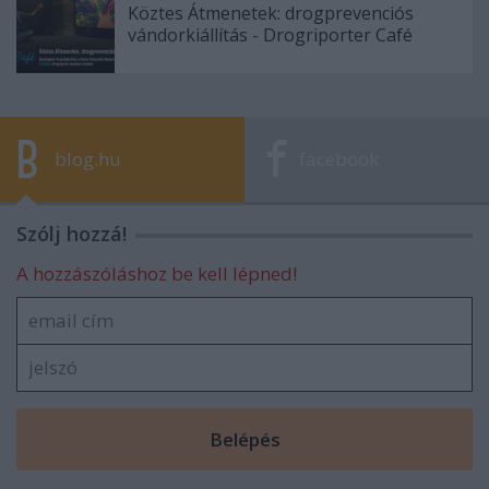
Köztes Átmenetek: drogprevenciós
vándorkiállítás - Drogriporter Café
blog.hu
facebook
Szólj hozzá!
A hozzászóláshoz be kell lépned!