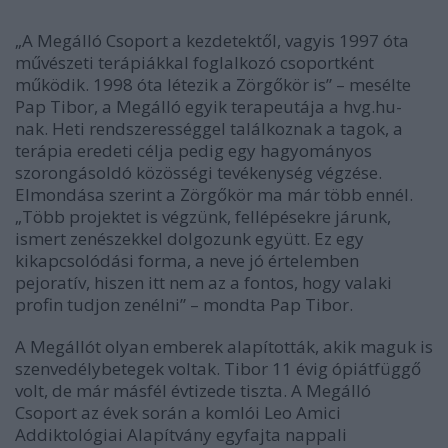
„A Megálló Csoport a kezdetektől, vagyis 1997 óta
művészeti terápiákkal foglalkozó csoportként
működik. 1998 óta létezik a Zörgőkör is” – mesélte
Pap Tibor, a Megálló egyik terapeutája a hvg.hu-
nak. Heti rendszerességgel találkoznak a tagok, a
terápia eredeti célja pedig egy hagyományos
szorongásoldó közösségi tevékenység végzése.
Elmondása szerint a Zörgőkör ma már több ennél.
„Több projektet is végzünk, fellépésekre járunk,
ismert zenészekkel dolgozunk együtt. Ez egy
kikapcsolódási forma, a neve jó értelemben
pejoratív, hiszen itt nem az a fontos, hogy valaki
profin tudjon zenélni” – mondta Pap Tibor.
A Megállót olyan emberek alapították, akik maguk is
szenvedélybetegek voltak. Tibor 11 évig ópiátfüggő
volt, de már másfél évtizede tiszta. A Megálló
Csoport az évek során a komlói Leo Amici
Addiktológiai Alapítvány egyfajta nappali