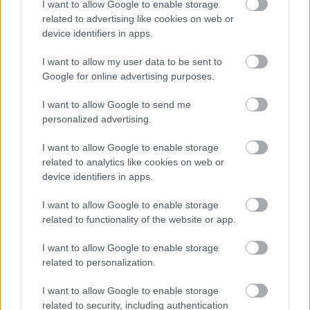
lesz, de az első próbák alatt kiderült, hogy nincs
I want to allow Google to enable storage
mitől tartania” – mondta Pap Tibor. A már idézett
related to advertising like cookies on web or
pszichológus szerint a zeneterápia azért is lehet
device identifiers in apps.
sikeres, mert az érzelmeket nagyon nehéz kifejezni,
I want to allow my user data to be sent to
szóban megfogalmazni. „Kevés szavunk van,
Google for online advertising purposes.
ezek tökéletlenül írják le az érzéseiket, különösen a
pozitív érzéseket. A zenén keresztül viszont a
I want to allow Google to send me
bonyolult és illékony érzelmek is kifejezhetők” – tette
personalized advertising.
hozzá.
I want to allow Google to enable storage
„A zeneterápia nem csak egy-egy szenvedélybeteg
related to analytics like cookies on web or
esetében, hanem a közösség életében is kifejezi
device identifiers in apps.
annak aktuális lelkiállapotát. A közösség, mint élő
organizmus kommunikál. Ha szomorú zenét
I want to allow Google to enable storage
játszanak, a közösség is szomorú, ha vidámabbat,
related to functionality of the website or app.
akkor jobb állapotban van” – mondta Lisznyai
Sándor, aki szerint ami igazán gyógyít, a közösség
I want to allow Google to enable storage
maga.
related to personalization.
Ahogy az egyik terápián résztvevő lány
I want to allow Google to enable storage
megfogalmazta, a Zörgőn nem lehet elbújni. „Ha
related to security, including authentication