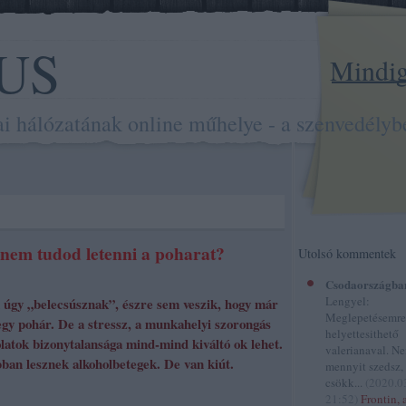
US
Mindig 
hálózatának online műhelye - a szenvedélybe
 nem tudod letenni a poharat?
Utolsó kommentek
Csodaországba
Lengyel:
k úgy „belecsúsznak”, észre sem veszik, hogy már
Meglepetésemre
egy pohár. De a stressz, a munkahelyi szorongás
helyettesithető
olatok bizonytalansága mind-mind kiváltó ok lehet.
valerianaval. N
bban lesznek alkoholbetegek. De van kiút.
mennyit szedsz,
csökk...
(
2020.0
21:52
)
Frontin, 