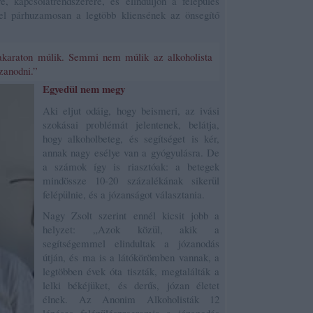
e, kapcsolatrendszerére, és elinduljon a felépülés
el párhuzamosan a legtöbb kliensének az önsegítő
 akaraton múlik. Semmi nem múlik az alkoholista
zanodni.”
Egyedül nem megy
Aki eljut odáig, hogy beismeri, az ivási
szokásai problémát jelentenek, belátja,
hogy alkoholbeteg, és segítséget is kér,
annak nagy esélye van a gyógyulásra. De
a számok így is riasztóak: a betegek
mindössze 10-20 százalékának sikerül
felépülnie, és a józanságot választania.
Nagy Zsolt szerint ennél kicsit jobb a
helyzet: „Azok közül, akik a
segítségemmel elindultak a józanodás
útján, és ma is a látókörömben vannak, a
legtöbben évek óta tiszták, megtalálták a
lelki békéjüket, és derűs, józan életet
élnek. Az Anonim Alkoholisták 12