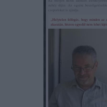
Rá merjen nézni aktuális élethelyzetér
nehéz útján. Az egyéni beszélgetésekk
csoportokat is ajánlja.
„Helytelen felfogás, hogy minden az
akaratán, hiszen egyedül nem lehet kijó