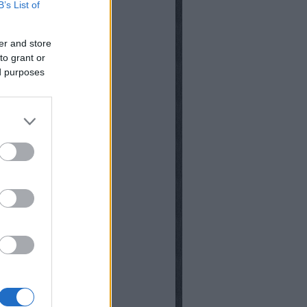
B’s List of
er and store
to grant or
ed purposes