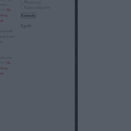
Összes szó
tose...
Egész kifejezést
:09
)
Ha
 drog
van
Egyéb
ziasztok
tnek kerni
ol
ail.com
:00
)
Ha
 drog
van