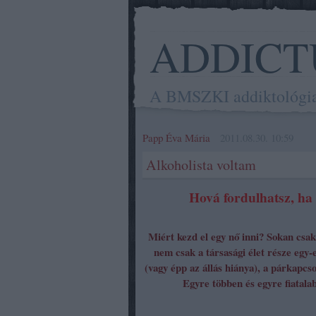
ADDICT
A BMSZKI addiktológiai 
Papp Éva Mária
2011.08.30. 10:59
Alkoholista voltam
Hová fordulhatsz, ha
Miért kezd el egy nő inni? Sokan csa
nem csak a társasági élet része egy-
(vagy épp az állás hiánya), a párkapcs
Egyre többen és egyre fiatala