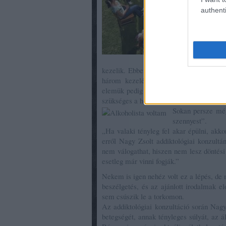
authenti
kezelik. Ebben nagyon hatékonyak a bent
három kezelési módot egyesítik egy t
elemük pedig a beteg kiszakítása a bete
szükséges a hozzátartozók támogatása és 
Sokan persze még
szennyest”.
„Ha valaki tényleg fel akar épülni, akk
erről Nagy Zsolt addiktológiai konzultá
nem válogathat, hiszen nem lesz döntési
esetleg már vinni fogják.”
Nekem is igen nehéz volt ez a lépés, de 
beszélgetés, és az ajánlott irodalmak e
sem csúszik le a torkomon.
Az addiktológiai konzultáció során Nagy
betegségét, annak tényleges súlyát, az ál