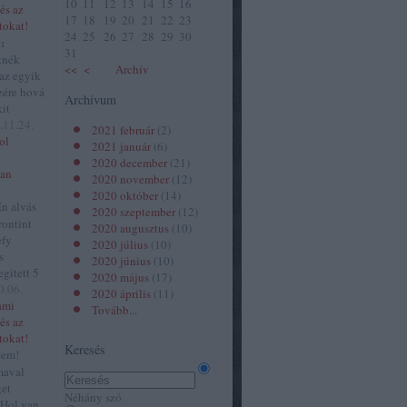
10
11
12
13
14
15
16
és az
17
18
19
20
21
22
23
tokat!
24
25
26
27
28
29
30
:
31
tnék
<<
<
Archív
 az egyik
zére hová
Archívum
kit
.11.24.
2021 február
(
2
)
ol
2021 január
(
6
)
2020 december
(
21
)
van
2020 november
(
12
)
2020 október
(
14
)
n alvás
2020 szeptember
(
12
)
rontint
2020 augusztus
(
10
)
efy
2020 július
(
10
)
s
2020 június
(
10
)
gitett 5
2020 május
(
17
)
0.06.
2020 április
(
11
)
ami
Tovább
...
és az
tokat!
Keresés
tem!
maval
get
Néhány szó
 Hol van