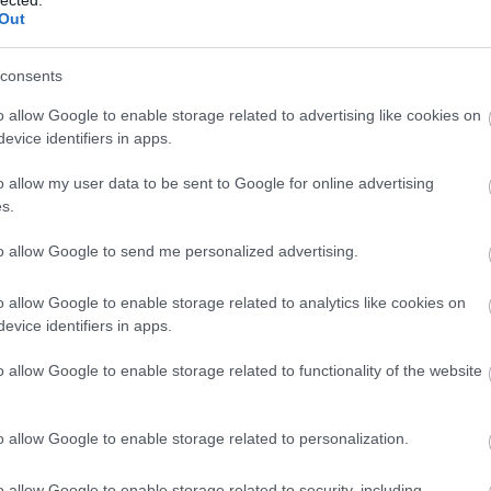
 nő
Out
int
óp:
consents
tja
o allow Google to enable storage related to advertising like cookies on
dja
er,
evice identifiers in apps.
et,
ból
o allow my user data to be sent to Google for online advertising
Labancz Dániel
még
s.
ások vagy az alkoholista szülői modell alkalmazása
sok egymást erősítik. Az alkoholfüggőség terápiája
to allow Google to send me personalized advertising.
elni kell nemcsak a megvonási tüneteket és az
 pszichés zavarokat, de az alkohol iránti vágyat is.
o allow Google to enable storage related to analytics like cookies on
kezelésére egységes recept: minden eset egyéni
evice identifiers in apps.
csa a beteg együttműködése. Megfelelő motiváció
o allow Google to enable storage related to functionality of the website
A megvonás tüneteinek (végtagremegés,
nyugtalanság, hányinger, fokozott izzadás)
enyhítésére alkalmazott gyógyszeres kezelés mellett
o allow Google to enable storage related to personalization.
hatékony segítség egy önsegítő csoport (pl. anonim
alkoholisták) vagy más csoportterápia. A »nem
vagyok egyedül« érzése, a kapcsolattartás a
o allow Google to enable storage related to security, including