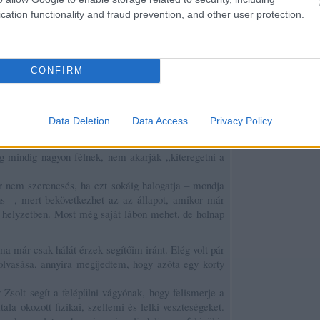
sorstársakkal, a tapasztalatcsere mind sokat
cation functionality and fraud prevention, and other user protection.
lendíthet a betegek helyzetén.
Gyakran kombinálják egyéni pszichoterápiával is,
amelynek során a kóros pszichés mechanizmusokat
és azok okait tárják fel, ezeket korrigálják, és a
CONFIRM
társuló pszichiátriai zavarokat (például depresszió)
lakásos rehabilitációs intézmények, ahol többnyire e
erápiás programban. Ezek több hónaposak, lényegi
Data Deletion
Data Access
Privacy Policy
gséget kiváltó vagy fenntartó környezetből. Gyakran
bevonása is a terápiába.”
 mindig nagyon félnek, nem akarják „kiteregetni a
or nem szerencsés, ha ezt sokáig halogatja – mondja
ns –, mert bekövetkezhet az az állapot, amikor már
 helyzetben. Most még saját lábon mehet, de holnap
ma már csak hálát érzek segítőim iránt. Elég volt pár
lolvasása, annyira megijedtem, hogy azóta egy korty
 Zsolt segít a felépülni vágyónak, hogy felismerje a
tala okozott fizikai, szellemi és lelki veszteségeket.