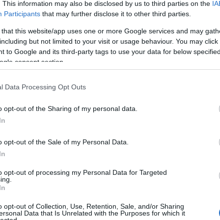
. This information may also be disclosed by us to third parties on the
IA
Az a barátnőm, aki megmentett, hasonló
Participants
that may further disclose it to other third parties.
tapasztalatokon ment keresztül (azóta ő is
józan, mint én): „Úgy csúsztam bele a
 that this website/app uses one or more Google services and may gath
dolgokba – meséli Kata –, hogy mindig is
including but not limited to your visit or usage behaviour. You may click 
hajlamos voltam a szorongásra, rengeteget
 to Google and its third-party tags to use your data for below specifi
aggodalmaskodtam. Kisvártatva rájöttem,
ogle consent section.
hogy az alkohol csökkenti a szorongásomat,
m az italt. Nem gyanakodtam semmi rosszra, hiszen
l Data Processing Opt Outs
holista nem volt a családban, fogalmam sem volt a
. Később elkezdtem nappal is inni, de valahogy nem
ör volt filmszakadás, semmire sem emlékeztem egy-
o opt-out of the Sharing of my personal data.
ősödtek a szorongásaim is, ördögi körbe kerültem.
In
erős nő voltam, a környezetem is annak tartott. A
n mentem dolgozni, a főnököm pedig kirúgott.”
o opt-out of the Sale of my Personal Data.
 a
In
to opt-out of processing my Personal Data for Targeted
ba,
ing.
ett
In
ban
két
o opt-out of Collection, Use, Retention, Sale, and/or Sharing
ncs
ersonal Data that Is Unrelated with the Purposes for which it
lected.