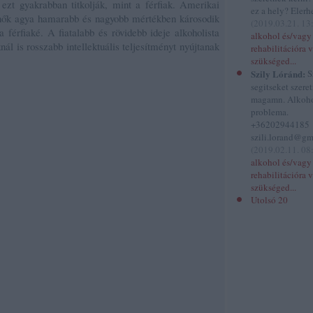
 ezt gyakrabban titkolják, mint a férfiak. Amerikai
ez a hely? Elerhe
a nők agya hamarabb és nagyobb mértékben károsodik
(
2019.03.21. 13
ta férfiaké. A fiatalabb és rövidebb ideje alkoholista
alkohol és/vagy
nál is rosszabb intellektuális teljesítményt nyújtanak
rehabilitációra 
szükséged...
Szily Lóránd:
S
segitseket szere
magamn. Alkoh
problema.
+36202944185
szili.lorand@gm
(
2019.02.11. 08
alkohol és/vagy
rehabilitációra 
szükséged...
Utolsó 20