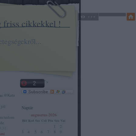
friss cikkekkel !
tegségekről...
">
n:
@Kata
 jól
Naptár
augusztus 2026
em tudom
Hét
Ked
Sze
Csü
Pén
Szo
Vas
 de
1
2
3.31.
3
4
5
6
7
8
9
ami