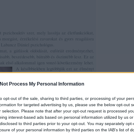
 pszichoaktív szer, mely lassítja az életfunkciókat,
 mozgást, érzékelési zavarokat és gyors reagálásra
 Labancz Dániel pszichológus.
at, a gátlások oldódását, eufóriát eredményezhet,
sabb, beszédesebb, bátrabb és őszintébb lesz. Ez az
znak első alkalommal igen vonzó következmény lehet.
A későbbiekben legtöbbjük ezt az élményt
igyekszik újra és újra átélni, de ahogy más
szereknél, itt is fellép a tolerancia
Not Process My Personal Information
jelensége, azaz egyre nagyobb mennyiségre
van szükség ugyanannak a hatásnak az
eléréséhez. Eleinte csak a társaságbeli
to opt-out of the sale, sharing to third parties, or processing of your per
ellazulás miatt iszik az ember, a
formation for targeted advertising by us, please use the below opt-out s
későbbiekben pedig az alkohol
r selection. Please note that after your opt-out request is processed y
szorongásoldó hatása miatt lesz a társasági
eing interest-based ads based on personal information utilized by us or
ivóból az otthon magányában is az üveg
disclosed to third parties prior to your opt-out. You may separately opt-
után nyúló alkoholbeteg.”
losure of your personal information by third parties on the IAB’s list of