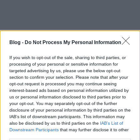
Még fontosabb, hogy az alkohol befolyásolhatja a
döntéshozó képességedet is. Lehet, hogy veszélyes
helyzetbe kerülsz, mert azt gondolod, hogy készen
állsz a szexre, amikor még nem is, vagy elfelejtesz
óvszert használni, ami terhességet és/vagy szexuális
úton terjedő fertőzést is jelenthet.
Blog -
Do Not Process My Personal Information
Állítás: Ha túl sokat iszol, a legrosszabb dolog,
ami megeshet, hogy felkavarodik a gyomrod.
If you wish to opt-out of the sale, sharing to third parties, or
processing of your personal or sensitive information for
Igazság
:
Semmi esetre sem. Ha túl sokat alkoholt
targeted advertising by us, please use the below opt-out
fogyasztottál, az alkoholmérgezéshez vezethet, ami
section to confirm your selection. Please note that after your
akár halálos kimenetelű is lehet. A túlzott
opt-out request is processed you may continue seeing
alkoholfogyasztás, szintén hányást is okozhat.
interest-based ads based on personal information utilized by
Részegen és eszméletlenül, félrenyelhető a
us or personal information disclosed to third parties prior to
hányadék, ami asphyxiát, vagyis oxigénhiányos
your opt-out. You may separately opt-out of the further
állapotot okozhat. A hosszú távú és nagy
disclosure of your personal information by third parties on the
IAB’s list of downstream participants. This information may
mennyiségű alkoholfogyasztás függőséghez vezethet
also be disclosed by us to third parties on the
IAB’s List of
(alkoholizmus), és akár szívinfarktust vagy strokeot
Downstream Participants
that may further disclose it to other
is okozhat.
third parties.