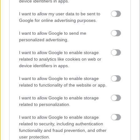
kimenetelű is lehet)
device identifiers in apps.
I want to allow my user data to be sent to
Google for online advertising purposes.
I want to allow Google to send me
personalized advertising.
I want to allow Google to enable storage
related to analytics like cookies on web or
device identifiers in apps.
I want to allow Google to enable storage
related to functionality of the website or app.
I want to allow Google to enable storage
Állítás: A
related to personalization.
barátaim furcsának gondolják majd, ha nem
iszom.
I want to allow Google to enable storage
related to security, including authentication
Igazság
:
A barátok, azok barátok, bármi történjék is,
functionality and fraud prevention, and other
user protection.
és nem fogják feladni a kapcsolatotokat, egy olyan