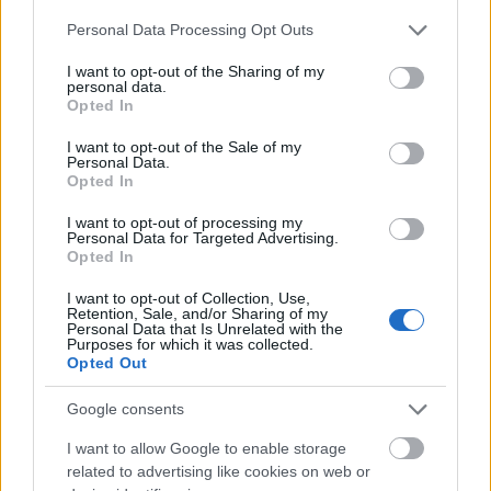
Állítás: Beszéljünk inkább más drogokról, az
Please note that this website/app uses one or more Google
Personal Data Processing Opt Outs
nagyobb dolog, mint az alkohol.
services and may gather and store information including but
not limited to your visit or usage behaviour. You may click to
I want to opt-out of the Sharing of my
Igazság
:
Mind a drogok és az alkohol is komoly
personal data.
grant or deny consent to Google and its third-party tags to
Opted In
problémát jelentenek a tinik körében. Az alkohol úgy
use your data for below specified purposes in below Google
öli meg a fiatalokat, mint a kokain, heroin, vagy más
consent section.
I want to opt-out of the Sale of my
illegális kemény drogok. A legújabb kutatások
Personal Data.
Opted In
szerint azoknak a fiataloknak, akik tizennégy éves
koruk előtt kezdenek inni, majdnem a fele (47%-a)
I want to opt-out of processing my
válik alkoholfüggővé az élete valamely szakaszában.
Personal Data for Targeted Advertising.
Opted In
Állítás: Az alkohol nem ártalmas a testemnek.
I want to opt-out of Collection, Use,
Retention, Sale, and/or Sharing of my
Igazság
:
Ismét egy helytelen állítás. A nagy
Personal Data that Is Unrelated with the
Purposes for which it was collected.
mennyiségű alkohol megterhelő lehet a test
Opted Out
számára, zavart alvást, hányingert, hányás okoz, és
borzasztó másnaposságot. A nagyon nagy
Google consents
mennyiségű ivás gátolhatja a légzést szabályozó
idegsejtek információinak továbbítását, amit
I want to allow Google to enable storage
légzésdepressziónak neveznek. (ez halálos
related to advertising like cookies on web or