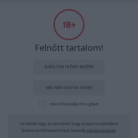
ADDICTUS
Alkohol: tények és tévhitek
Papp Éva Mária
•
2011. augusztus 02.
2
Felnőtt tartalom!
Úgy gondolod, hogy mindent tudsz az
alkoholról? Mi éppen azon vagyunk, hogy
ELMÚLTAM 18 ÉVES, BELÉPEK
leleplezzünk néhány számodra is érdekes
városi legendát.
MÉG NEM VAGYOK 18 ÉVES
más is használja ezt a gépet
Állítás: Mindenki iszik.
Ha felnőtt vagy, és szeretnéd, hogy az ilyen tartalmakhoz
Igazság
:
Nem igaz. Habár a tinik harmincegy
kiskorú ne férhessen hozzá, használj
szűrőprogramot
.
százaléka mondta azt, hogy fogyasztott alkoholt az