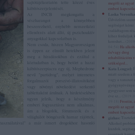
sajtótájékoztatón tette közzé éves
megöli az agyat 
kábítószerjelentését.
emberi kapcsola
Az INCB megkongatta a
Laska Veronika
Üdvözlöm szere
vészharangot a könnyebben
segítséget kérni
beszerezhető, enyhébb nemzetközi
családtagom rés
ellenőrzés alatt álló, új pszichoaktív
kihez forduljak 
anyagokkal kapcsolatban is.
kereshet...
(
2019
Nem csoda, hiszen Magyarországon
04:54
)
Ha alkoh
is éppen az elmúlt hetekben jelent
és/vagy drog
meg a híradásokban és ezáltal a
rehabilitációra 
köztudatban is, hogy betört a hazai
szükséged...
kábítószerpiacra egy új, Mephedrone
Kata Lengyel:
É
nevű "partidrog", melyet internetes
miatt szedem a f
vagy a xanaxot 
forgalmazói porszívó-illatosítóként
gyógynyövénye
vagy növényi növekedést serkentő
gyogyszer sem se
tablettaként árulnak. A hirdetésekben
éve sz...
(
2019.1
ugyan jelzik, hogy a készítmény
19:18
)
Frontin, 
emberi fogyasztásra nem alkalmas,
megöli az agyat 
ám a blogolók, fórumozók és a
emberi kapcsola
világhálót böngészők hamar rájöttek,
gizhas:
Tisztele
használatával" a már ismert drogokhoz hasonló
Alkohol proble
kuzdok, segitse
szeretnek kerni!