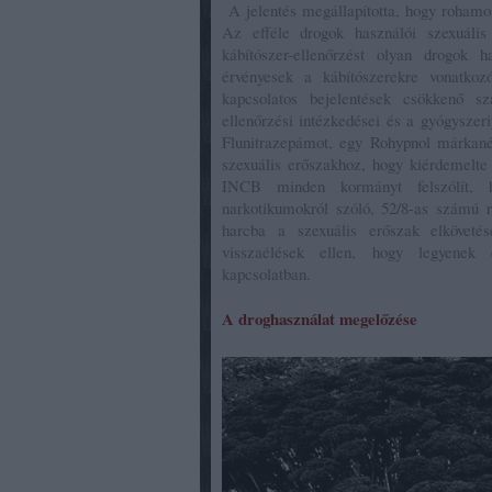
A jelentés megállapította, hogy rohamos
Az efféle drogok használói szexuális
kábítószer-ellenőrzést olyan drogok 
érvényesek a kábítószerekre vonatko
kapcsolatos bejelentések csökkenő 
ellenőrzési intézkedései és a gyógysze
Flunitrazepámot, egy Rohypnol márkanév
szexuális erőszakhoz, hogy kiérdemelte 
INCB minden kormányt felszólít, 
narkotikumokról szóló, 52/8-as számú r
harcba a szexuális erőszak elkövetés
visszaélések ellen, hogy legyenek 
kapcsolatban.
A droghasználat megelőzése