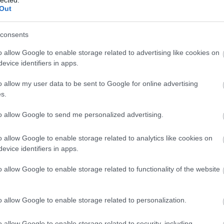
re is. Az INCB elnöke, Atasoy elmondása szerint:
Out
st helyi, nemzeti és nemzetközi léptékben, minden
 biztosítsuk a szűkös erőforrások minél hathatósabb
consents
ghasználat elleni harc eredményességét".
o allow Google to enable storage related to advertising like cookies on
 erőforrások mellett a kormányzatoknak egyaránt
evice identifiers in apps.
csak elvétve drogokat használó fiatalokra, és azokra
o allow my user data to be sent to Google for online advertising
repet vállal, hiszen a jelentés célkitűzései szinte
s.
rvényes "Nemzeti Stratégia a kábítószer-probléma
to allow Google to send me personalized advertising.
rog
o allow Google to enable storage related to analytics like cookies on
evice identifiers in apps.
 magasan szervezett, nagy hatalmú bűnszövetkezetek
o allow Google to enable storage related to functionality of the website
agokat használnak, hogy fenntartsák a kábítószer-
zigorúbb ellenőrzése miatt a kereskedők új utakat
n üzelmeiket, ám még mindig képesek törvényes úton
o allow Google to enable storage related to personalization.
t.
o allow Google to enable storage related to security, including