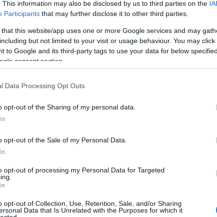
társadalom azon rétegeiben, akiket
. This information may also be disclosed by us to third parties on the
IA
nem jelentősen, vagy egyáltalán nem
Participants
that may further disclose it to other third parties.
érintenek a drogokkal kapcsolatos
ügyek." Fontos lenne, hogy a
 that this website/app uses one or more Google services and may gath
társadalom közös figyelemre méltassa
including but not limited to your visit or usage behaviour. You may click 
a droghasználat megelőzését. Még a
 to Google and its third-party tags to use your data for below specifi
korai, egyszeri droghasználat is súlyos
ogle consent section.
következményekkel (véletlen
sérülésekkel, túladagolással,
l Data Processing Opt Outs
letartóztatással) járhat.
A jelentés arra kéri egyrészt a
o opt-out of the Sharing of my personal data.
kormányzatokat, hogy a másodlagos
In
megelőzés mellett állítsák vissza az
elsődleges megelőzés szerepét,
o opt-out of the Sale of my Personal Data.
másrészt a politikaformálókat, hogy
In
tegyék nyilvánvalóvá, milyen nagy
jelentőséget tulajdonítanak az
to opt-out of processing my Personal Data for Targeted
elsődleges megelőzésnek. Mivel
ing.
azonban a kormányok által egyedül
In
végrehajtott elsődleges megelőzés
nem lesz elegendő, szükség van a
o opt-out of Collection, Use, Retention, Sale, and/or Sharing
ersonal Data that Is Unrelated with the Purposes for which it
nem kormányzati szervezetekkel
lected.