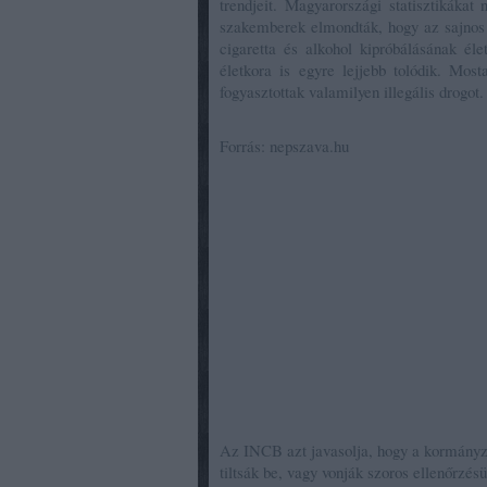
trendjeit. Magyarországi statisztikák
szakemberek elmondták, hogy az sajnos 
cigaretta és alkohol kipróbálásának éle
életkora is egyre lejjebb tolódik. Mo
fogyasztottak valamilyen illegális drogot.
Forrás: nepszava.hu
Az INCB azt javasolja, hogy a kormányzato
tiltsák be, vagy vonják szoros ellenőrzé