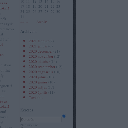
10
11
12
13
14
15
16
és az
17
18
19
20
21
22
23
tokat!
24
25
26
27
28
29
30
:
31
tnék
<<
<
Archív
 az egyik
zére hová
Archívum
kit
.11.24.
2021 február
(
2
)
ol
2021 január
(
6
)
2020 december
(
21
)
van
2020 november
(
12
)
2020 október
(
14
)
n alvás
2020 szeptember
(
12
)
rontint
2020 augusztus
(
10
)
efy
2020 július
(
10
)
s
2020 június
(
10
)
gitett 5
2020 május
(
17
)
0.06.
2020 április
(
11
)
ami
Tovább
...
és az
tokat!
Keresés
tem!
maval
get
Néhány szó
 Hol van