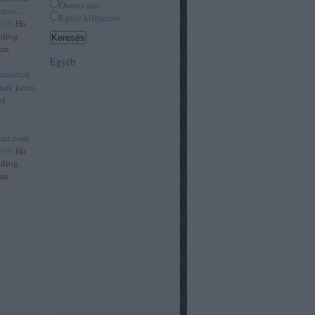
Összes szó
tose...
Egész kifejezést
:09
)
Ha
 drog
van
Egyéb
ziasztok
tnek kerni
ol
ail.com
:00
)
Ha
 drog
van