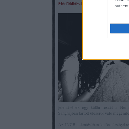
Mérföldkövek a nemzetközi együttműk
authenti
jelentésének egy külön részét a Nemz
Sanghajban tartott üléséről való megemlé
Az INCB jelentésében külön térségekre 