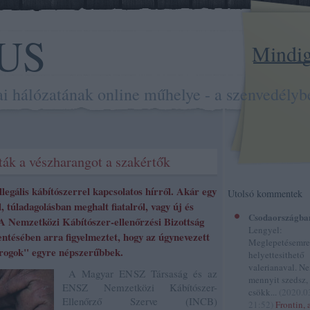
US
Mindig 
hálózatának online műhelye - a szenvedélybe
ták a vészharangot a szakértők
legális kábítószerrel kapcsolatos hírről. Akár egy
Utolsó kommentek
, túladagolásban meghalt fiatalról, vagy új és
Csodaországba
 A Nemzetközi Kábítószer-ellenőrzési Bizottság
Lengyel:
ntésében arra figyelmeztet, hogy az úgynevezett
Meglepetésemre
rogok" egyre népszerűbbek.
helyettesithető
valerianaval. N
A Magyar ENSZ Társaság és az
mennyit szedsz,
ENSZ Nemzetközi Kábítószer-
csökk...
(
2020.0
Ellenőrző Szerve (INCB)
21:52
)
Frontin, 