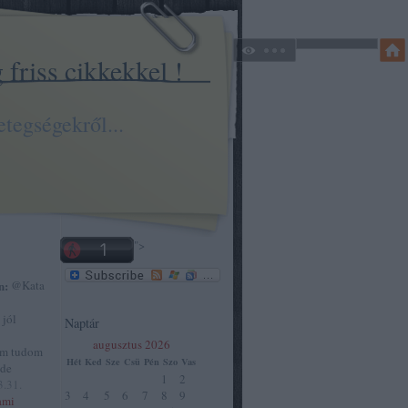
friss cikkekkel !
tegségekről...
">
n:
@Kata
 jól
Naptár
augusztus 2026
em tudom
Hét
Ked
Sze
Csü
Pén
Szo
Vas
 de
1
2
3.31.
3
4
5
6
7
8
9
ami