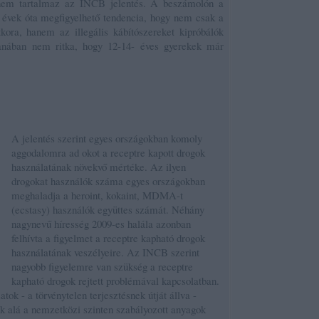
at nem tartalmaz az INCB jelentés. A beszámolón a
évek óta megfigyelhető tendencia, hogy nem csak a
tkora, hanem az illegális kábítószereket kipróbálók
stanában nem ritka, hogy 12-14- éves gyerekek már
A jelentés szerint egyes országokban komoly
aggodalomra ad okot a receptre kapott drogok
használatának növekvő mértéke. Az ilyen
drogokat használók száma egyes országokban
meghaladja a heroint, kokaint, MDMA-t
(ecstasy) használók együttes számát. Néhány
nagynevű híresség 2009-es halála azonban
felhívta a figyelmet a receptre kapható drogok
használatának veszélyeire. Az INCB szerint
nagyobb figyelemre van szükség a receptre
kapható drogok rejtett problémával kapcsolatban.
k - a törvénytelen terjesztésnek útját állva -
sük alá a nemzetközi szinten szabályozott anyagok