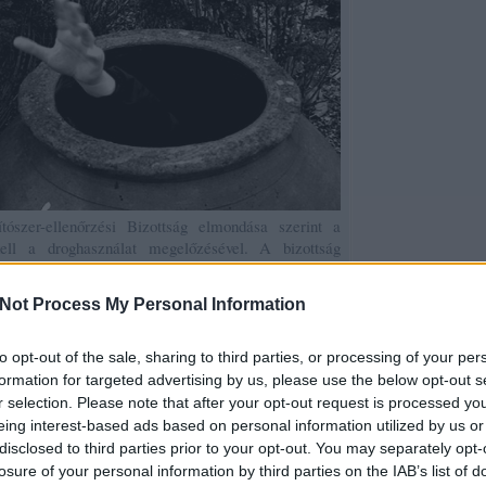
zer-ellenőrzési Bizottság elmondása szerint a
ell a droghasználat megelőzésével. A bizottság
lezettségvállalások szerkezetét is. A jelentés első
fókuszál, akik vagy nem használnak drogokat, vagy
Not Process My Personal Information
ése. Ez az úgynevezett elsődleges megelőzés.
Az INCB elnöke, Sevil Atasoy
to opt-out of the sale, sharing to third parties, or processing of your per
elmondta: " A droghasználat
formation for targeted advertising by us, please use the below opt-out s
megelőzése kulcsfontosságú a
r selection. Please note that after your opt-out request is processed y
kereslet csökkentésében. Az
eing interest-based ads based on personal information utilized by us or
elsődleges megelőzés magában
disclosed to third parties prior to your opt-out. You may separately opt-
foglalja az intézkedéseket a
losure of your personal information by third parties on the IAB’s list of