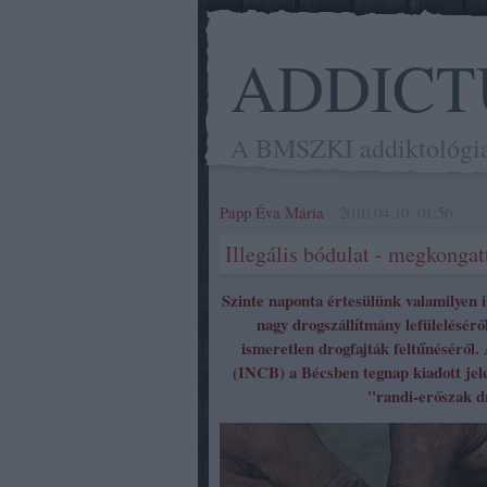
ADDICT
A BMSZKI addiktológiai 
Papp Éva Mária
2010.04.10. 01:56
Illegális bódulat - megkongat
Szinte naponta értesülünk valamilyen il
nagy drogszállítmány lefüleléséről
ismeretlen drogfajták feltűnéséről.
(INCB) a Bécsben tegnap kiadott jele
"randi-erőszak d