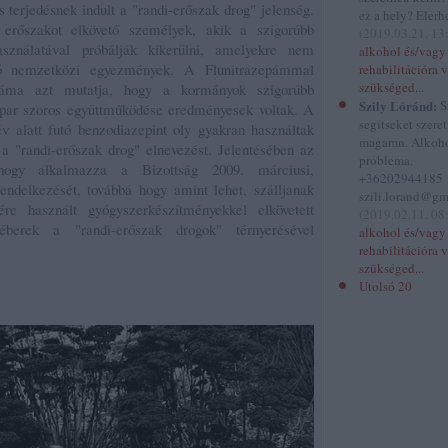
 terjedésnek indult a "randi-erőszak drog" jelenség.
ez a hely? Elerhe
 erőszakot elkövető személyek, akik a szigorúbb
(
2019.03.21. 13
használatával próbálják kikerülni, amelyekre nem
alkohol és/vagy
zó nemzetközi egyezmények. A Flunitrazepámmal
rehabilitációra 
szükséged...
száma azt mutatja, hogy a kormányok szigorúbb
Szily Lóránd:
S
ripar szoros együttműködése eredményesek voltak. A
segitseket szere
 alatt futó benzodiazepint oly gyakran használtak
magamn. Alkoh
a "randi-erőszak drog" elnevezést. Jelentésében az
problema.
hogy alkalmazza a Bizottság 2009. márciusi,
+36202944185
endelkezését, továbbá hogy amint lehet, szálljanak
szili.lorand@gm
ére használt gyógyszerkészítményekkel elkövetett
(
2019.02.11. 08
éberek a "randi-erőszak drogok" térnyerésével
alkohol és/vagy
rehabilitációra 
szükséged...
Utolsó 20